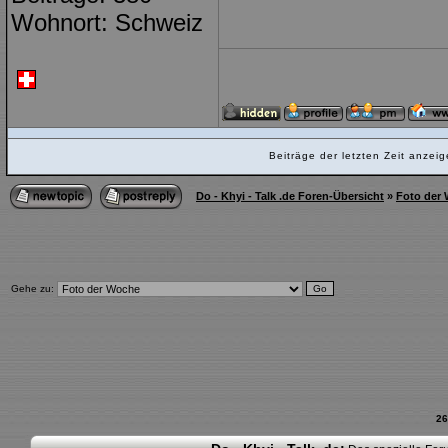
Wohnort: Schweiz
Beiträge der letzten Zeit anze
Do - Khyi - Talk .de Foren-Übersicht
»
Foto der
Gehe zu:
26