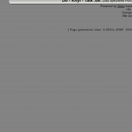
Do - Khyi - Talk .de:
Das spezielle Foru
Powered by
Orion
bas
c3s
Conver
Alle Z
[ Page generation time: 0.0955s (PHP: 65%