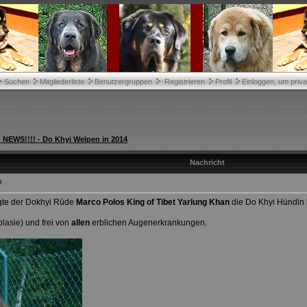
Suchen
Mitgliederliste
Benutzergruppen
Registrieren
Profil
Einloggen, um priva
NEWS!!!! - Do Khyi Welpen in 2014
Nachricht
9
gte der Dokhyi Rüde
Marco Polos King of Tibet Yarlung Khan
die Do Khyi Hündin
lasie) und frei von
allen
erblichen Augenerkrankungen.