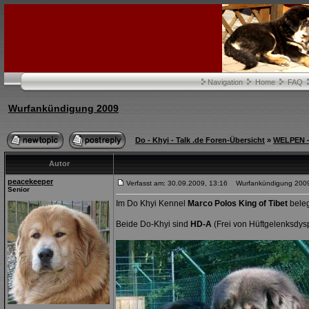
Navigation
Home
FAQ
Wurfankündigung 2009
Do - Khyi - Talk .de Foren-Übersicht
»
WELPEN - 
Autor
peacekeeper
Verfasst am: 30.09.2009, 13:16 Wurfankündigung 200
Senior
Im Do Khyi Kennel
Marco Polos King of Tibet
bele
Beide Do-Khyi sind
HD-A
(Frei von Hüftgelenksdysp