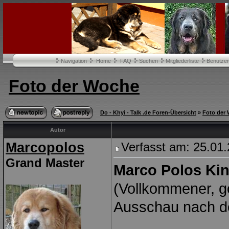
Navigation
Home
FAQ
Suchen
Mitgliederliste
Benutze
Foto der Woche
Do - Khyi - Talk .de Foren-Übersicht
»
Foto der
Autor
Marcopolos
Verfasst am: 25.0
Grand Master
Marco Polos Kin
(Vollkommener, g
Ausschau nach de