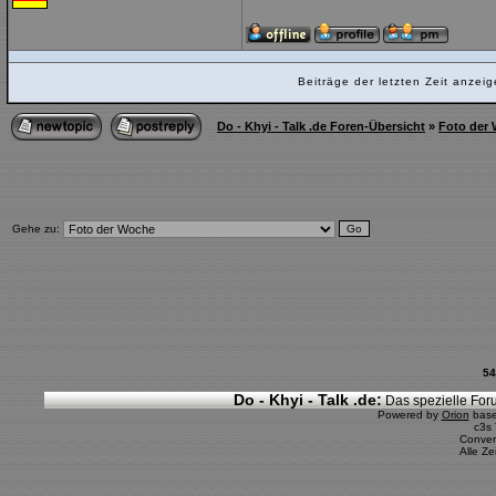
Beiträge der letzten Zeit anze
Do - Khyi - Talk .de Foren-Übersicht
»
Foto der
Gehe zu:
54
Do - Khyi - Talk .de:
Das spezielle Foru
Powered by
Orion
bas
c3s
Conver
Alle Z