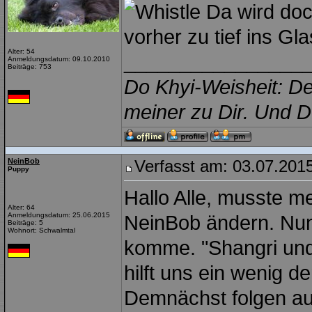
Da wird doc
vorher zu tief ins G
Alter: 54
________________
Anmeldungsdatum: 09.10.2010
Beiträge: 753
Do Khyi-Weisheit: De
meiner zu Dir. Und D
NeinBob
Verfasst am: 03.07.2015
Puppy
Hallo Alle, musste m
Alter: 64
Anmeldungsdatum: 25.06.2015
NeinBob ändern. Nun 
Beiträge: 5
Wohnort: Schwalmtal
komme. "Shangri und
hilft uns ein wenig d
Demnächst folgen auc