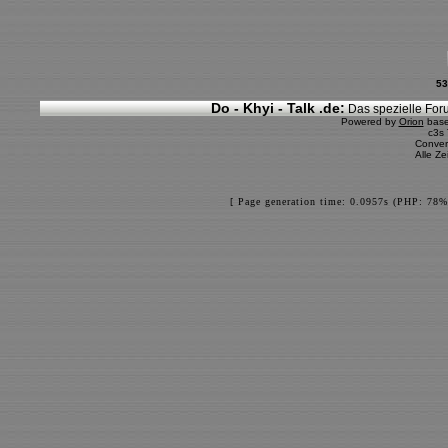
53
Do - Khyi - Talk .de:
Das spezielle Foru
Powered by
Orion
bas
c3s
Conver
Alle Z
[ Page generation time: 0.0957s (PHP: 78%