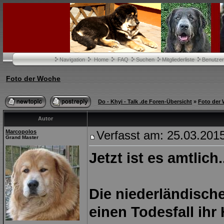
Navigation
Home
FAQ
Suchen
Mitgliederliste
Benutze
Foto der Woche
Do - Khyi - Talk .de Foren-Übersicht
»
Foto der
Autor
Marcopolos
Verfasst am: 25.03.20
Grand Master
Jetzt ist es amtlich..
Die niederländisch
einen Todesfall ihr