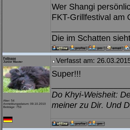
Wer Shangi persönli
FKT-Grillfestival am
________________
Die im Schatten sieh
Fellnase
Verfasst am: 26.03.2015
Junior Master
Super!!!
________________
Do Khyi-Weisheit: De
Alter: 54
meiner zu Dir. Und D
Anmeldungsdatum: 09.10.2010
Beiträge: 753