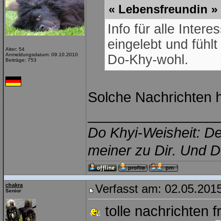
« Lebensfreundin » 
Info für alle Intere
eingelebt und fühl
Alter: 54
Anmeldungsdatum: 09.10.2010
Do-Khy-wohl.
Beiträge: 753
Solche Nachrichten 
________________
Do Khyi-Weisheit: De
meiner zu Dir. Und D
chakra
Verfasst am: 02.05.2015
Senior
tolle nachrichten f