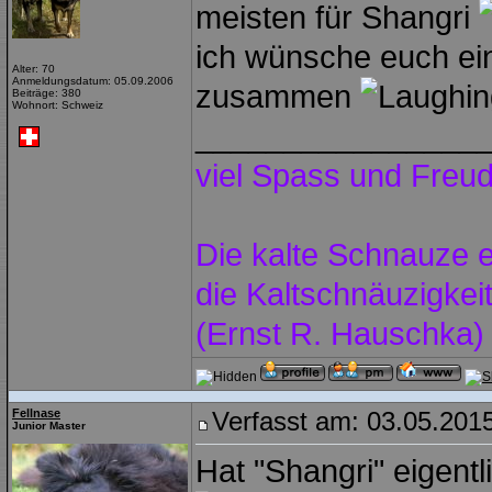
meisten für Shangri
ich wünsche euch ein
Alter: 70
Anmeldungsdatum: 05.09.2006
zusammen
Beiträge: 380
Wohnort: Schweiz
________________
viel Spass und Freu
Die kalte Schnauze e
die Kaltschnäuzigke
(Ernst R. Hauschka)
Fellnase
Verfasst am: 03.05.2015
Junior Master
Hat "Shangri" eigent