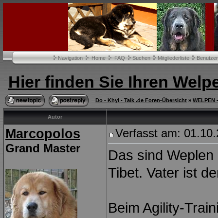
Navigation
Home
FAQ
Suchen
Mitgliederliste
Benutze
Hier finden Sie Ihren Welp
Do - Khyi - Talk .de Foren-Übersicht
»
WELPEN - 
Autor
Marcopolos
Verfasst am: 01.10.
Grand Master
Das sind Weplen 
Tibet. Vater ist d
Beim Agility-Traini