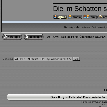
______________
Die im Schatten s
Beiträge der letzten Zeit anze
Do - Khyi - Talk .de Foren-Übersicht
»
WELPEN - 
Gehe zu:
54
Do - Khyi - Talk .de:
Das spezielle Foru
Powered by
Orion
bas
c3s