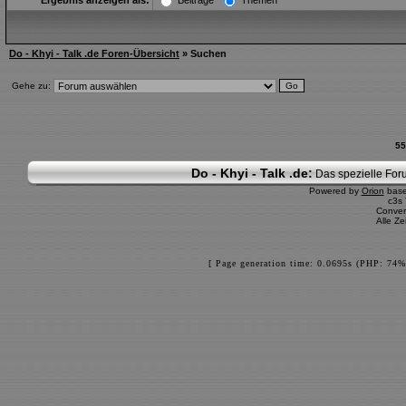
Ergebnis anzeigen als:
Beiträge
Themen
Do - Khyi - Talk .de Foren-Übersicht
» Suchen
Gehe zu:
55
Do - Khyi - Talk .de:
Das spezielle Foru
Powered by
Orion
bas
c3s
Conver
Alle Z
[ Page generation time: 0.0695s (PHP: 74%