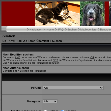
Navigation
Home
FAQ
Suchen
Mitgliederliste
Benutze
Suchen
Do - Khyi - Talk .de Foren-Übersicht
» Suchen
Nach Begriffen suchen:
Du kannst
AND
benutzen, um Wörter zu definieren, die vorkommen müssen,
OR
kannst du be
für Wörter, die im Resultat sein können und
NOT
für Wörter, die im Ergebnis nicht vorkommen s
Das *-Zeichen kannst du als Platzhalter benutzen.
Nach Autor suchen:
Benutze das *-Zeichen als Platzhalter
Forum:
Kategorie: