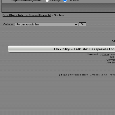
Ergebnis anzeigen als:
Beiträge
Themen
Do - Khyi - Talk .de Foren-Übersicht
» Suchen
Gehe zu:
54
Do - Khyi - Talk .de:
Das spezielle Foru
Powered by
Orion
bas
c3s
Conver
Alle Z
[ Page generation time: 0.0889s (PHP: 79%