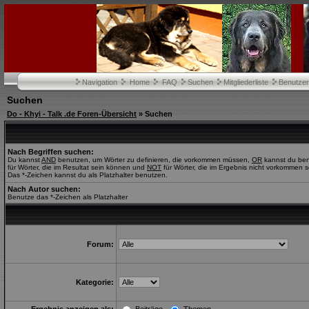
Navigation
Home
FAQ
Suchen
Mitgliederliste
Benutze
Suchen
Do - Khyi - Talk .de Foren-Übersicht
» Suchen
Nach Begriffen suchen:
Du kannst
AND
benutzen, um Wörter zu definieren, die vorkommen müssen,
OR
kannst du be
für Wörter, die im Resultat sein können und
NOT
für Wörter, die im Ergebnis nicht vorkommen s
Das *-Zeichen kannst du als Platzhalter benutzen.
Nach Autor suchen:
Benutze das *-Zeichen als Platzhalter
Forum:
Kategorie: