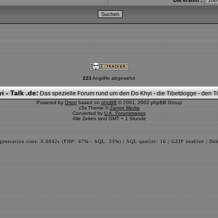
Die ersten :
223
Angriffe abgewehrt
i - Talk .de:
Das spezielle Forum rund um den Do Khyi - die Tibetdogge - den Tib
Powered by
Orion
based on
phpBB
© 2001, 2002 phpBB Group
c3s Theme ©
Zarron Media
Converted by
U.K. Forumimages
Alle Zeiten sind GMT + 1 Stunde
 generation time: 0.0842s (PHP: 67% - SQL: 33%) | SQL queries: 16 | GZIP enabled | Deb