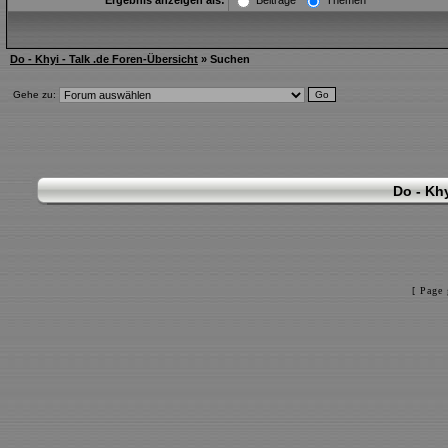
Ergebnis anzeigen als:
Beiträge
Themen
Do - Khyi - Talk .de Foren-Übersicht
» Suchen
Gehe zu:
Do - Khy
[ Page