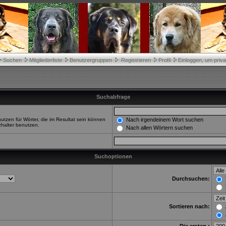
Suchen
Mitgliederliste
Benutzergruppen
Registrieren
Profil
Einloggen, um priva
Suchabfrage
tzen für Wörter, die im Resultat sein können
Nach irgendeinem Wort suchen
zhalter benutzen.
Nach allen Wörtern suchen
Suchoptionen
Durchsuchen:
Sortieren nach: