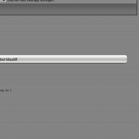
Zeichen des Beitrags anzeigen
et Mastiff
ug on ]