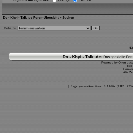
Ergebnis anzeigen als:
Beiträge
Themen
Do - Khyi - Talk .de Foren-Übersicht
» Suchen
Gehe zu:
53
Do - Khyi - Talk .de:
Das spezielle Foru
Powered by
Orion
bas
c3s
Conver
Alle Z
[ Page generation time: 0.1166s (PHP: 77%