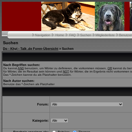
Navigation
Home
FAQ
Suchen
Mitgliederliste
Benutze
Suchen
Do - Khyi - Talk .de Foren-Übersicht
» Suchen
Nach Begriffen suchen:
Du kannst
AND
benutzen, um Wörter zu definieren, die vorkommen müssen,
OR
kannst du be
für Wörter, die im Resultat sein können und
NOT
für Wörter, die im Ergebnis nicht vorkommen s
Das *-Zeichen kannst du als Platzhalter benutzen.
Nach Autor suchen:
Benutze das *-Zeichen als Platzhalter
Forum:
Kategorie: