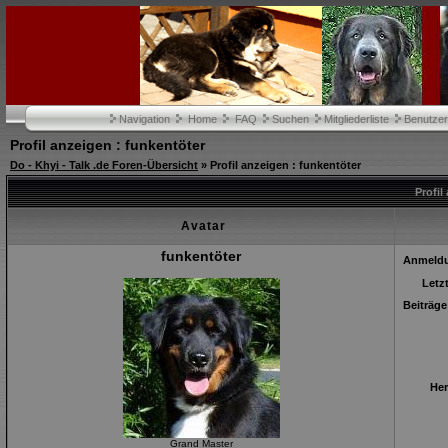
Navigation
Home
FAQ
Suchen
Mitgliederliste
Benutze
Profil anzeigen : funkentöter
Do - Khyi - Talk .de Foren-Übersicht
» Profil anzeigen : funkentöter
Profil
Avatar
funkentöter
Anmeld
Letz
Beiträge
Her
Grand Master