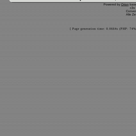
Powered by
Orion
bas
c3s
Conver
Alle Z
[ Page generation time: 0.0664s (PHP: 74%