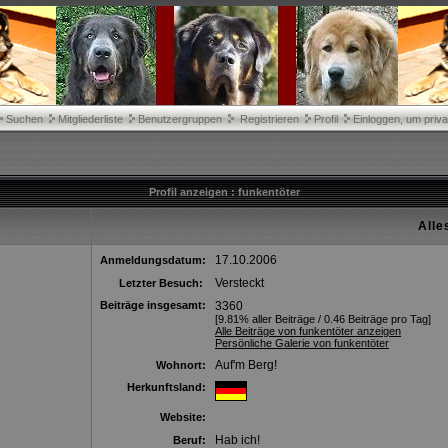
Suchen
Mitgliederliste
Benutzergruppen
Registrieren
Profil
Einloggen, um priva
Profil anzeigen : funkentöter
Alle
17.10.2006
Anmeldungsdatum:
Versteckt
Letzter Besuch:
Beiträge insgesamt:
3360
[9.81% aller Beiträge / 0.46 Beiträge pro Tag]
Alle Beiträge von funkentöter anzeigen
Persönliche Galerie von funkentöter
Auf'm Berg!
Wohnort:
Herkunftsland:
Website:
Hab ich!
Beruf: