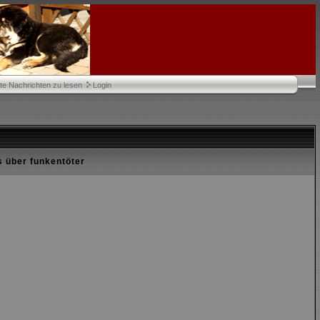
te Nachrichten zu lesen
Login
s über funkentöter