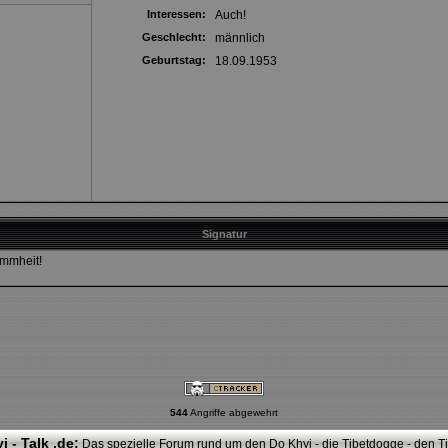
Interessen:
Auch!
Geschlecht:
männlich
Geburtstag:
18.09.1953
Signatur
ummheit!
544
Angriffe abgewehrt
i - Talk .de:
Das spezielle Forum rund um den Do Khyi - die Tibetdogge - den Tib