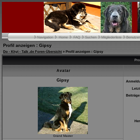
Navigation
Home
FAQ
Suchen
Mitgliederliste
Benutze
Profil anzeigen : Gipsy
Do - Khyi - Talk .de Foren-Übersicht
» Profil anzeigen : Gipsy
Pro
Avatar
Gipsy
Anmeld
Letz
Beiträge
Her
Grand Master