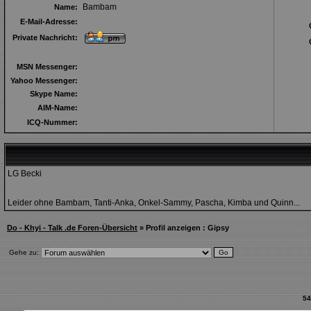
Bambam
Name:
E-Mail-Adresse:
Private Nachricht:
MSN Messenger:
Yahoo Messenger:
Skype Name:
AIM-Name:
ICQ-Nummer:
LG Becki
Leider ohne Bambam, Tanti-Anka, Onkel-Sammy, Pascha, Kimba und Quinn...
Do - Khyi - Talk .de Foren-Übersicht
» Profil anzeigen : Gipsy
Gehe zu:
54