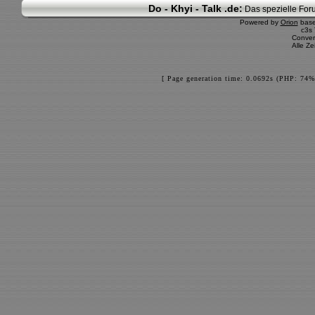
Do - Khyi - Talk .de:
Das spezielle Foru
Powered by
Orion
bas
c3s
Conver
Alle Z
[ Page generation time: 0.0692s (PHP: 74%