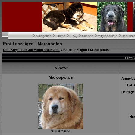
Navigation
Home
FAQ
Suchen
Mitgliederliste
Benutze
Profil anzeigen : Marcopolos
Do - Khyi - Talk .de Foren-Übersicht
» Profil anzeigen : Marcopolos
Profil
Avatar
Marcopolos
Anmeld
Letz
Beiträge
Her
Grand Master