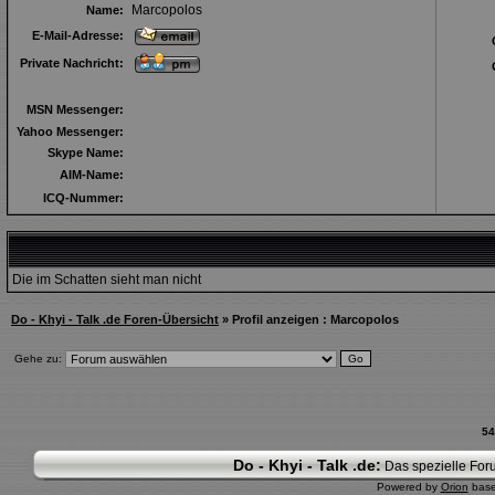
Marcopolos
Name:
E-Mail-Adresse:
Private Nachricht:
MSN Messenger:
Yahoo Messenger:
Skype Name:
AIM-Name:
ICQ-Nummer:
Die im Schatten sieht man nicht
Do - Khyi - Talk .de Foren-Übersicht
» Profil anzeigen : Marcopolos
Gehe zu:
54
Do - Khyi - Talk .de:
Das spezielle Foru
Powered by
Orion
bas