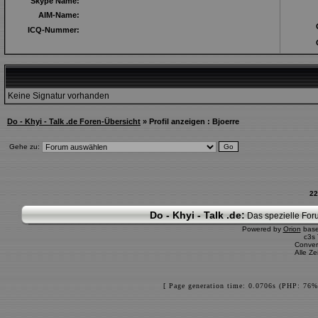
Skype Name:
AIM-Name:
ICQ-Nummer:
Keine Signatur vorhanden
Do - Khyi - Talk .de Foren-Übersicht
» Profil anzeigen : Bjoerre
Gehe zu:
22
Do - Khyi - Talk .de:
Das spezielle Foru
Powered by
Orion
bas
c3s
Conver
Alle Z
[ Page generation time: 0.0706s (PHP: 76%