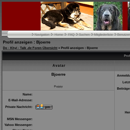
Navigation
Home
FAQ
Suchen
Mitgliederliste
Benutze
Profil anzeigen : Bjoerre
Do - Khyi - Talk .de Foren-Übersicht
» Profil anzeigen : Bjoerre
Prof
Avatar
Bjoerre
Anmeld
Letz
Puppy
Beiträge
Name:
E-Mail-Adresse:
Private Nachricht:
Her
MSN Messenger:
Yahoo Messenger: