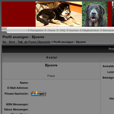
Navigation
Home
FAQ
Suchen
Mitgliederliste
Benutze
Profil anzeigen : Bjoerre
Do - Khyi - Talk .de Foren-Übersicht
» Profil anzeigen : Bjoerre
Prof
Avatar
Bjoerre
Anmeld
Letz
Puppy
Beiträge
Name:
E-Mail-Adresse:
Private Nachricht:
Her
MSN Messenger:
Yahoo Messenger: