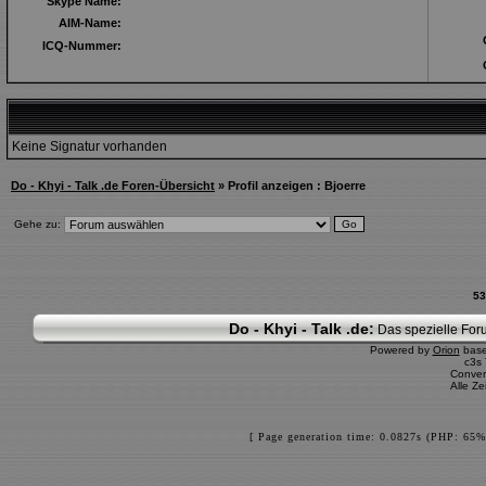
Skype Name:
AIM-Name:
ICQ-Nummer:
Keine Signatur vorhanden
Do - Khyi - Talk .de Foren-Übersicht
» Profil anzeigen : Bjoerre
Gehe zu:
53
Do - Khyi - Talk .de:
Das spezielle Foru
Powered by
Orion
bas
c3s
Conver
Alle Z
[ Page generation time: 0.0827s (PHP: 65%