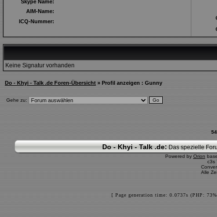
Skype Name:
AIM-Name:
ICQ-Nummer:
Keine Signatur vorhanden
Do - Khyi - Talk .de Foren-Übersicht
» Profil anzeigen : Gunny
Gehe zu:
54
Do - Khyi - Talk .de:
Das spezielle Foru
Powered by
Orion
bas
c3s
Conver
Alle Z
[ Page generation time: 0.0737s (PHP: 73%