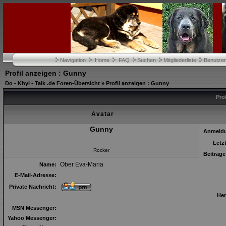
Navigation
Home
FAQ
Suchen
Mitgliederliste
Benutze
Profil anzeigen : Gunny
Do - Khyi - Talk .de Foren-Übersicht
» Profil anzeigen : Gunny
Pro
Avatar
Gunny
Anmeld
Letz
Rocker
Beiträge
Ober Eva-Maria
Name:
E-Mail-Adresse:
Private Nachricht:
Her
MSN Messenger:
Yahoo Messenger: