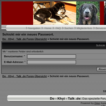
Navigation
Home
FAQ
Suchen
Mitgliederliste
Benutze
Schickt mir ein neues Passwort.
Do - Khyi - Talk .de Foren-Übersicht
» Schickt mir ein neues Passwort.
Schickt
Mit * markierte Felder sind erforderlich
*
Benutzername:
*
E-Mail-Adresse:
Do - Khyi - Talk .de Foren-Übersicht
» Schickt mir ein neues Passwort.
53
Do - Khyi - Talk .de:
Das spezielle Foru
Powered by
Orion
bas
c3s