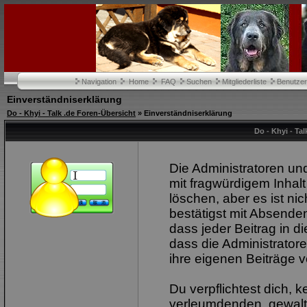
Navigation
Home
FAQ
Suchen
Mitgliederliste
Benutze
Einverständniserklärung
Do - Khyi - Talk .de Foren-Übersicht
» Einverständniserklärung
Do - Khyi - Ta
Die Administratoren u
mit fragwürdigem Inhalt
löschen, aber es ist ni
bestätigst mit Absenden
dass jeder Beitrag in 
dass die Administrator
ihre eigenen Beiträge v
Du verpflichtest dich, 
verleumdenden, gewalt