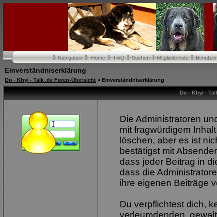
Navigation
Home
FAQ
Suchen
Mitgliederliste
Benutze
Einverständniserklärung
Do - Khyi - Talk .de Foren-Übersicht
» Einverständniserklärung
Do - Khyi - Ta
Die Administratoren u
mit fragwürdigem Inhalt
löschen, aber es ist ni
bestätigst mit Absenden
dass jeder Beitrag in 
dass die Administrator
ihre eigenen Beiträge v
Du verpflichtest dich, 
verleumdenden, gewalt