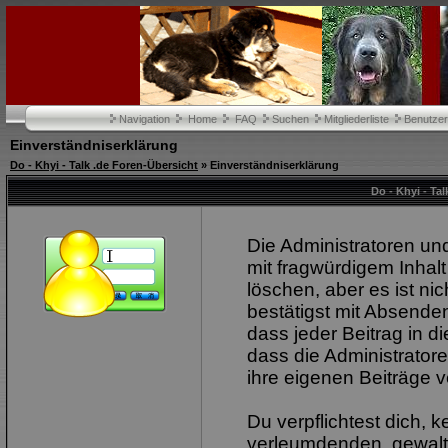
Navigation
Home
FAQ
Suchen
Mitgliederliste
Benutze
Einverständniserklärung
Do - Khyi - Talk .de Foren-Übersicht
» Einverständniserklärung
Do - Khyi - Ta
Die Administratoren u
mit fragwürdigem Inhalt
löschen, aber es ist ni
bestätigst mit Absenden
dass jeder Beitrag in 
dass die Administrator
ihre eigenen Beiträge v
Du verpflichtest dich, 
verleumdenden, gewalt