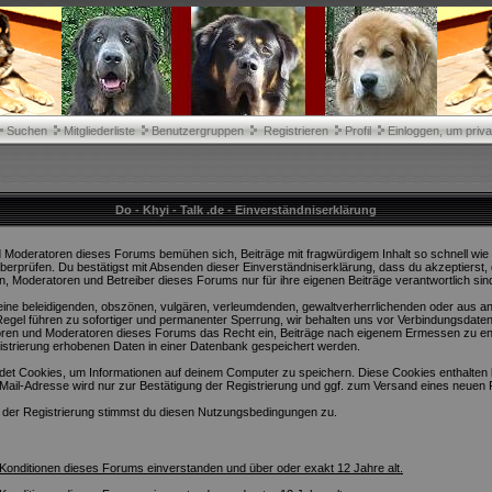
Suchen
Mitgliederliste
Benutzergruppen
Registrieren
Profil
Einloggen, um priva
Do - Khyi - Talk .de - Einverständniserklärung
 Moderatoren dieses Forums bemühen sich, Beiträge mit fragwürdigem Inhalt so schnell wie m
überprüfen. Du bestätigst mit Absenden dieser Einverständniserklärung, dass du akzeptierst
n, Moderatoren und Betreiber dieses Forums nur für ihre eigenen Beiträge verantwortlich sin
 keine beleidigenden, obszönen, vulgären, verleumdenden, gewaltverherrlichenden oder aus a
egel führen zu sofortiger und permanenter Sperrung, wir behalten uns vor Verbindungsdaten
toren und Moderatoren dieses Forums das Recht ein, Beiträge nach eigenem Ermessen zu ent
strierung erhobenen Daten in einer Datenbank gespeichert werden.
t Cookies, um Informationen auf deinem Computer zu speichern. Diese Cookies enthalten 
Mail-Adresse wird nur zur Bestätigung der Registrierung und ggf. zum Versand eines neuen
 der Registrierung stimmst du diesen Nutzungsbedingungen zu.
n Konditionen dieses Forums einverstanden und über oder exakt 12 Jahre alt.