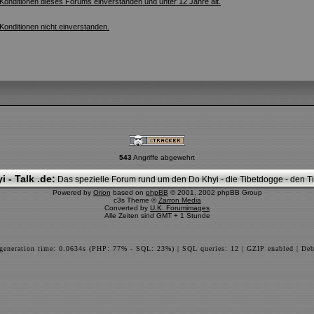
 Konditionen dieses Forums einverstanden und unter 12 Jahre alt.
 Konditionen nicht einverstanden.
543
Angriffe abgewehrt
i - Talk .de:
Das spezielle Forum rund um den Do Khyi - die Tibetdogge - den Tib
Powered by
Orion
based on
phpBB
© 2001, 2002 phpBB Group
c3s Theme ©
Zarron Media
Converted by
U.K. Forumimages
Alle Zeiten sind GMT + 1 Stunde
 generation time: 0.0634s (PHP: 77% - SQL: 23%) | SQL queries: 12 | GZIP enabled | Deb