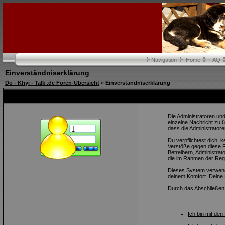
Navigation
Home
FAQ
Einverständniserklärung
Do - Khyi - Talk .de Foren-Übersicht
» Einverständniserklärung
Die Administratoren und
einzelne Nachricht zu 
dass die Administratore
Du verpflichtest dich,
Verstöße gegen diese R
Betreibern, Administra
die im Rahmen der Regi
Dieses System verwende
deinem Komfort. Deine 
Durch das Abschließen
Ich bin mit de