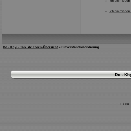
Ich bin mit den
Ich bin mit den
Do - Khyi - Talk .de Foren-Übersicht
» Einverständniserklärung
Do - Khy
[ Page