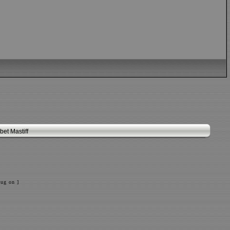
et Mastiff
ug on ]