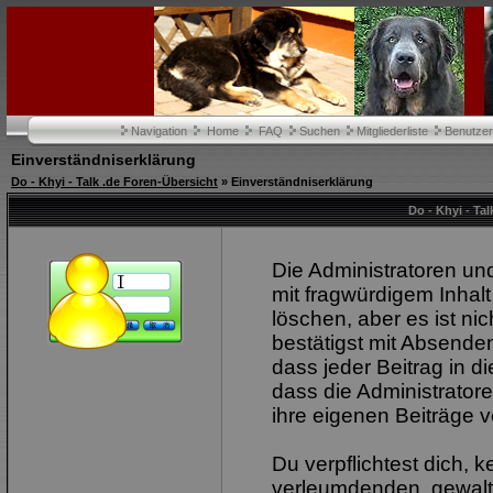
Navigation
Home
FAQ
Suchen
Mitgliederliste
Benutze
Einverständniserklärung
Do - Khyi - Talk .de Foren-Übersicht
» Einverständniserklärung
Do - Khyi - Ta
Die Administratoren u
mit fragwürdigem Inhalt
löschen, aber es ist ni
bestätigst mit Absenden
dass jeder Beitrag in 
dass die Administrator
ihre eigenen Beiträge v
Du verpflichtest dich, 
verleumdenden, gewalt