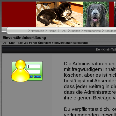
Navigation
Home
FAQ
Suchen
Mitgliederliste
Benutze
Einverständniserklärung
Do - Khyi - Talk .de Foren-Übersicht
» Einverständniserklärung
Do - Khyi - Ta
Die Administratoren u
mit fragwürdigem Inhalt
löschen, aber es ist ni
bestätigst mit Absenden
dass jeder Beitrag in 
dass die Administrator
ihre eigenen Beiträge v
Du verpflichtest dich, 
verleumdenden, gewalt