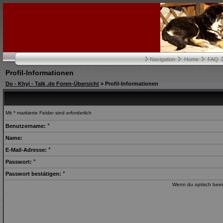
Navigation
Home
FAQ
Profil-Informationen
Do - Khyi - Talk .de Foren-Übersicht
» Profil-Informationen
Mit * markierte Felder sind erforderlich
*
Benutzername:
Name:
*
E-Mail-Adresse:
*
Passwort:
*
Passwort bestätigen:
Wenn du optisch beein