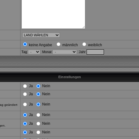
keine Angabe
männlich
weiblich
Tag
Monat
Jahr
Einstellungen
Ja
Nein
Ja
Nein
Ja
Nein
rag geändert
Ja
Nein
Ja
Nein
gen.
Ja
Nein