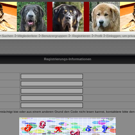
Suchen
Mitgliederliste
Benutzergruppen
Registrieren
Profil
Einloggen, um priva
Registrierungs-Informationen
trächtigt bist oder aus einem anderen Grund den Code nicht lesen kannst, kontaktiere bitte de