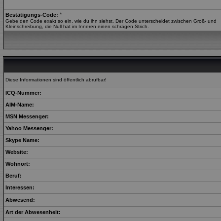
*
Bestätigungs-Code:
Gebe den Code exakt so ein, wie du ihn siehst. Der Code unterscheidet zwischen Groß- und
Kleinschreibung, die Null hat im Inneren einen schrägen Strich.
Diese Informationen sind öffentlich abrufbar!
ICQ-Nummer:
AIM-Name:
MSN Messenger:
Yahoo Messenger:
Skype Name:
Website:
Wohnort:
Beruf:
Interessen:
Abwesend:
Art der Abwesenheit: