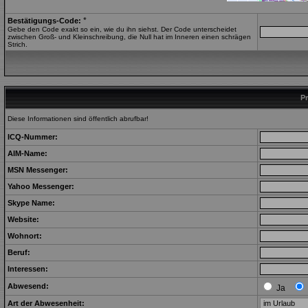
*
Bestätigungs-Code:
Gebe den Code exakt so ein, wie du ihn siehst. Der Code unterscheidet
zwischen Groß- und Kleinschreibung, die Null hat im Inneren einen schrägen
Strich.
Pr
Diese Informationen sind öffentlich abrufbar!
ICQ-Nummer:
AIM-Name:
MSN Messenger:
Yahoo Messenger:
Skype Name:
Website:
Wohnort:
Beruf:
Interessen:
Abwesend:
Ja
Art der Abwesenheit: