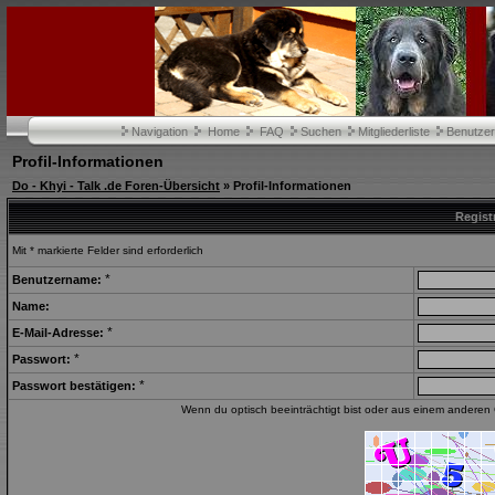
Navigation
Home
FAQ
Suchen
Mitgliederliste
Benutze
Profil-Informationen
Do - Khyi - Talk .de Foren-Übersicht
» Profil-Informationen
Regist
Mit * markierte Felder sind erforderlich
*
Benutzername:
Name:
*
E-Mail-Adresse:
*
Passwort:
*
Passwort bestätigen:
Wenn du optisch beeinträchtigt bist oder aus einem anderen 