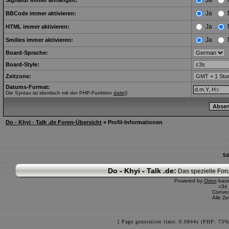
Ja
Signatur immer anhängen:
Ja
BBCode immer aktivieren:
Ja
HTML immer aktivieren:
Ja
Smilies immer aktivieren:
Board-Sprache:
Board-Style:
Zeitzone:
Datums-Format:
Die Syntax ist identisch mit der PHP-Funktion
date()
Do - Khyi - Talk .de Foren-Übersicht
» Profil-Informationen
54
Do - Khyi - Talk .de:
Das spezielle Foru
Powered by
Orion
bas
c3s
Conver
Alle Z
[ Page generation time: 0.0844s (PHP: 73%