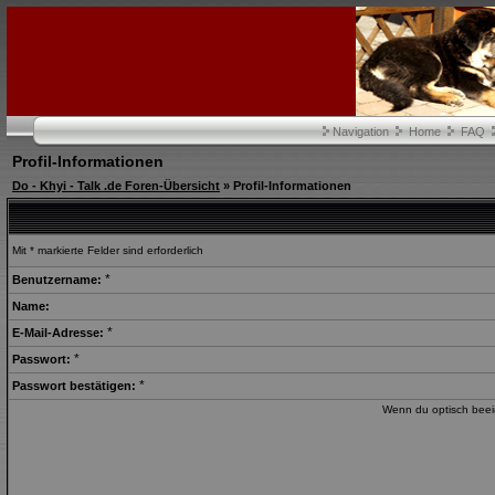
Navigation
Home
FAQ
Profil-Informationen
Do - Khyi - Talk .de Foren-Übersicht
» Profil-Informationen
Mit * markierte Felder sind erforderlich
*
Benutzername:
Name:
*
E-Mail-Adresse:
*
Passwort:
*
Passwort bestätigen:
Wenn du optisch beein