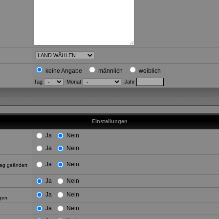
keine Angabe
männlich
weiblich
Tag
Monat
Jahr
Einstellungen
Ja
Nein
Ja
Nein
Ja
Nein
rag geändert
Ja
Nein
Ja
Nein
gen.
Ja
Nein