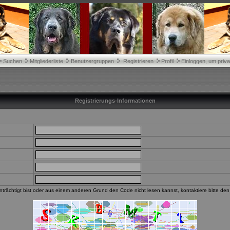
Suchen
Mitgliederliste
Benutzergruppen
Registrieren
Profil
Einloggen, um priva
Registrierungs-Informationen
trächtigt bist oder aus einem anderen Grund den Code nicht lesen kannst, kontaktiere bitte de