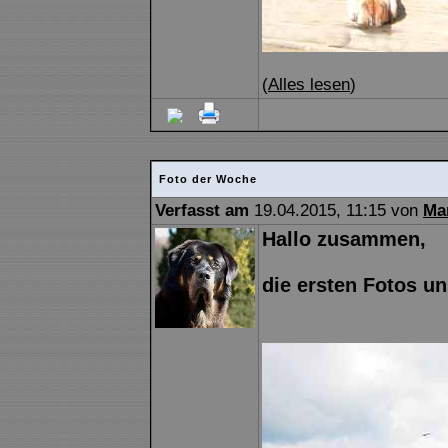
(
Alles lesen
)
Foto der Woche
Verfasst am
19.04.2015, 11:15 von
Ma
Hallo zusammen,
die ersten Fotos un