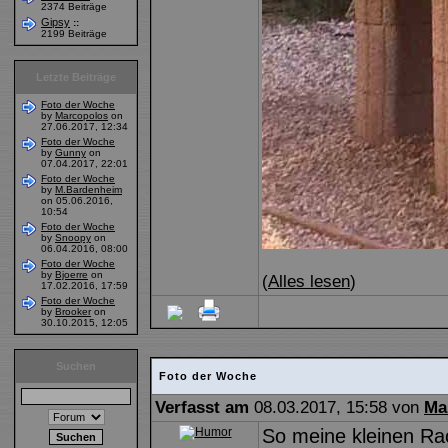
2374 Beiträge
Gipsy
::
2199 Beiträge
Letzte Beiträge
Foto der Woche
by
Marcopolos
on
27.06.2017, 12:34
Foto der Woche
by
Gunny
on
07.04.2017, 22:01
Foto der Woche
by
M.Bardenheim
on 05.06.2016,
10:54
Foto der Woche
by
Snoopy
on
06.04.2016, 08:00
Foto der Woche
by
Bjoerre
on
(
Alles lesen
)
17.02.2016, 17:59
Foto der Woche
by
Brooker
on
30.10.2015, 12:05
Suchen
Foto der Woche
Verfasst am
08.03.2017, 15:58 von
Ma
So meine kleinen Rac