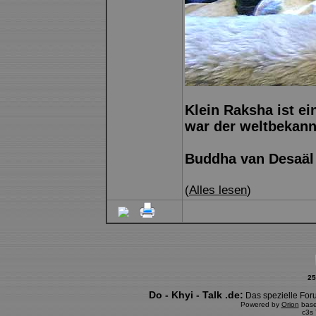
Klein Raksha ist e
war der weltbekann
Buddha van Desaäl
(
Alles lesen
)
25
Do - Khyi - Talk .de:
Das spezielle Foru
Powered by
Orion
bas
c3s