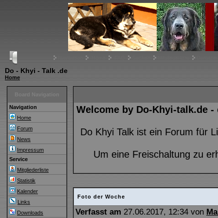
Navigation
Home
FAQ
Suchen
Mitgliederliste
Benutze
Do - Khyi - Talk .de
Home
Board Navigation
Navigation
Welcome by Do-Khyi-talk.de -
Home
Forum
Do Khyi Talk ist ein Forum für
News
Impressum
Um eine Freischaltung zu er
Service
Mitgliederliste
Statistik
Kalender
Foto der Woche
Links
Verfasst am
27.06.2017, 12:34 von
Ma
Downloads