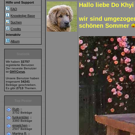
Hilfe und Support
Hallo liebe Do Khyi
FAQ
Knowledge Base
wir sind umgezoge
Suchen
schönen Sommer
Credits
Interaktiv
Album
Statistik
Wir haben
32757
registrierte Benutzer.
Der neueste Benutzer
ist
GHYCyrus
.
Unsere Benutzer haben
insgesamt
34241
Beiträge geschrieben.
Es gibt
2713
Themen.
Top Poster
Ruth
::
3752 Beiträge
funkentöter
::
3360 Beiträge
engelchen
::
2507 Beiträge
Martina B.
::