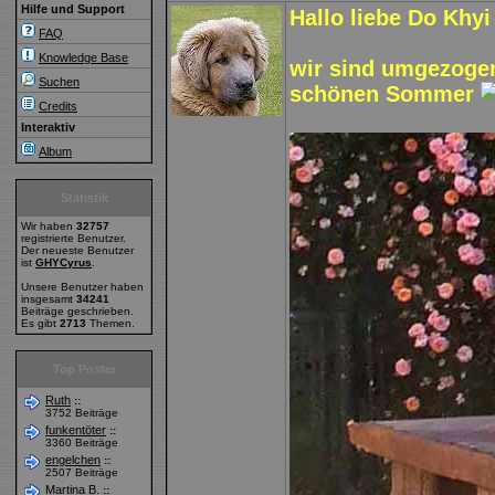
Hilfe und Support
Hallo liebe Do Khyi
FAQ
Knowledge Base
wir sind umgezoge
Suchen
schönen Sommer
Credits
Interaktiv
Album
Statistik
Wir haben
32757
registrierte Benutzer.
Der neueste Benutzer
ist
GHYCyrus
.
Unsere Benutzer haben
insgesamt
34241
Beiträge geschrieben.
Es gibt
2713
Themen.
Top Poster
Ruth
::
3752 Beiträge
funkentöter
::
3360 Beiträge
engelchen
::
2507 Beiträge
Martina B.
::