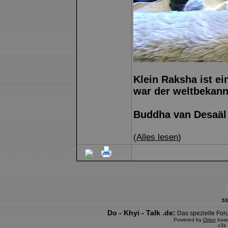
Klein Raksha ist e
war der weltbekann
Buddha van Desaäl
(
Alles lesen
)
53
Do - Khyi - Talk .de:
Das spezielle Foru
Powered by
Orion
bas
c3s