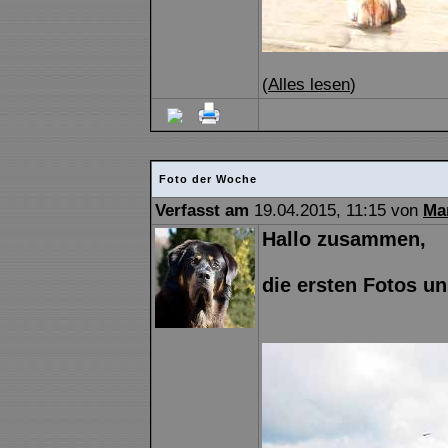
(
Alles lesen
)
Foto der Woche
Verfasst am
19.04.2015, 11:15 von
Ma
Hallo zusammen,
die ersten Fotos un