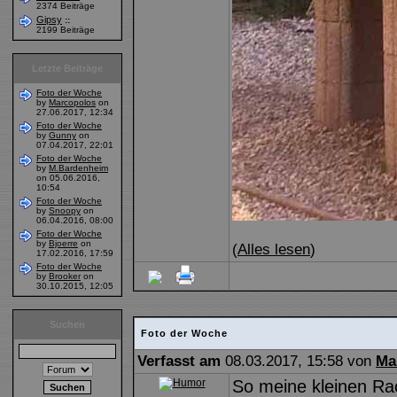
2374 Beiträge
Gipsy
::
2199 Beiträge
Letzte Beiträge
Foto der Woche
by
Marcopolos
on
27.06.2017, 12:34
Foto der Woche
by
Gunny
on
07.04.2017, 22:01
Foto der Woche
by
M.Bardenheim
on 05.06.2016,
10:54
Foto der Woche
by
Snoopy
on
06.04.2016, 08:00
Foto der Woche
by
Bjoerre
on
(
Alles lesen
)
17.02.2016, 17:59
Foto der Woche
by
Brooker
on
30.10.2015, 12:05
Suchen
Foto der Woche
Verfasst am
08.03.2017, 15:58 von
Ma
So meine kleinen Rac