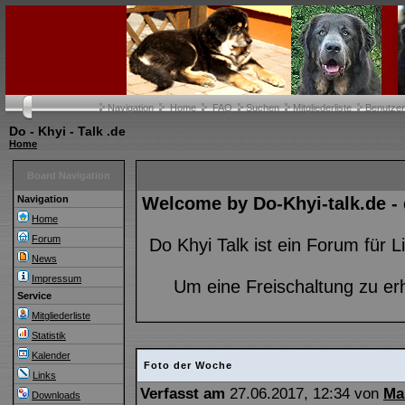
Navigation
Home
FAQ
Suchen
Mitgliederliste
Benutze
Do - Khyi - Talk .de
Home
Board Navigation
Navigation
Welcome by Do-Khyi-talk.de -
Home
Forum
Do Khyi Talk ist ein Forum für
News
Impressum
Um eine Freischaltung zu er
Service
Mitgliederliste
Statistik
Kalender
Foto der Woche
Links
Verfasst am
27.06.2017, 12:34 von
Ma
Downloads