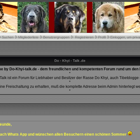
Suchen
Mitgliederliste
Benutzergruppen
Registrieren
Profil
Einloggen, um priva
Do - Khyi - Talk .de
 by Do-Khyi-talk.de - dem freundlichen und kompetenten Forum rund um den 
*
Talk ist ein Forum für Liebhaber und Besitzer der Rasse Do Khyi, auch Tibetdogge
*
ne Freischaltung zu erhalten, muß die komplette Adresse beim Admin hinterlegt w
*
reunde,
nach Whats App und wünschen allen Besuchern einen schönen Sommer