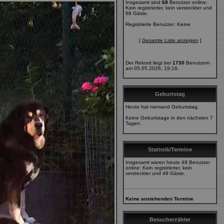
Insgesamt sind
68
Benutzer online:
Kein registrierter, kein versteckter und
68 Gäste.
Registrierte Benutzer: Keine
[
Gesamte Liste anzeigen
]
Der Rekord liegt bei
1730
Benutzern
am 05.05.2026, 19:16.
Geburtstag
Heute hat niemand Geburtstag.
Keine Geburtstage in den nächsten 7
Tagen.
Statistik/Termine
Insgesamt waren heute 49 Benutzer
online: Kein registrierter, kein
versteckter und 49 Gäste.
Keine anstehenden Termine
Besucherzähler