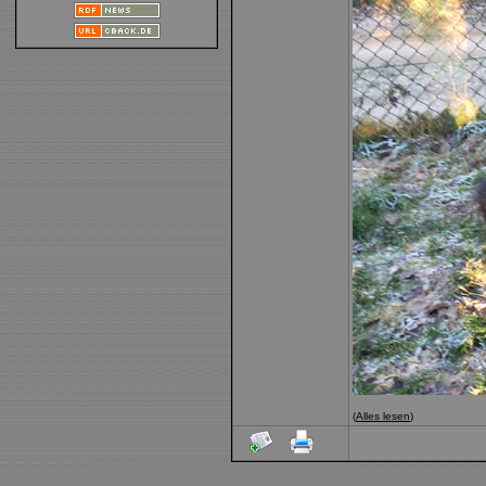
(
Alles lesen
)