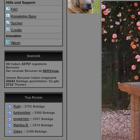
Hilfe und Support
FAQ
Knowledge Base
Suchen
Credits
Interaktiv
Album
Statistik
Wir haben
32757
registrierte
Benutzer.
Der neueste Benutzer ist
GHYCyrus
.
Unsere Benutzer haben insgesamt
34241
Beiträge geschrieben. Es gibt
2713
Themen.
Top Poster
Ruth
::
3752 Beiträge
funkentöter
::
3360 Beiträge
engelchen
::
2507 Beiträge
Martina B.
::
2374 Beiträge
Gipsy
::
2199 Beiträge