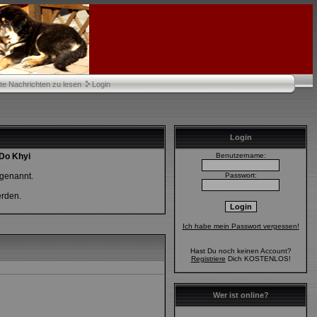
te Nachrichten zu lesen
Login
Login
Do Khyi
Benutzername:
 genannt.
Passwort:
erden.
Ich habe mein Passwort vergessen!
Hast Du noch keinen Account?
Registriere
Dich KOSTENLOS!
Wer ist online?