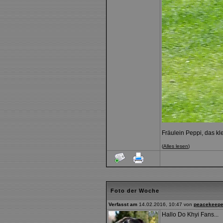
Fräulein Peppi, das k
(
Alles lesen
)
Foto der Woche
Verfasst am
14.02.2016, 10:47 von
peacekeepe
Hallo Do Khyi Fans...