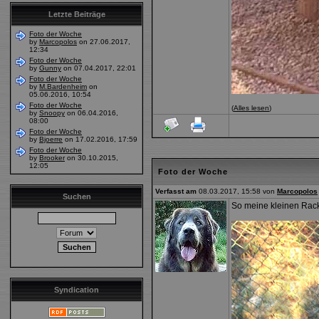
Letzte Beiträge
Foto der Woche
by
Marcopolos
on 27.06.2017,
12:34
Foto der Woche
by
Gunny
on 07.04.2017, 22:01
Foto der Woche
by
M.Bardenheim
on
05.06.2016, 10:54
Foto der Woche
(
Alles lesen
)
by
Snoopy
on 06.04.2016,
08:00
Foto der Woche
by
Bjoerre
on 17.02.2016, 17:59
Foto der Woche
by
Brooker
on 30.10.2015,
12:05
Foto der Woche
Verfasst am
08.03.2017, 15:58 von
Marcopolos
Suchen
So meine kleinen Racke
Syndication