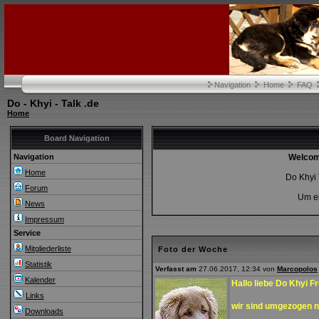
Navigation
Home
FAQ
Do - Khyi - Talk .de
Home
Board Navigation
Navigation
Welcome
Home
Do Khyi 
Forum
Um ei
News
Impressum
Service
Mitgliederliste
Foto der Woche
Statistik
Verfasst am
27.06.2017, 12:34 von
Marcopolos
Kalender
Hallo liebe Do Khyi F
Links
wir sind umgezogen 
Downloads