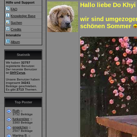
Hilfe und Support
Hallo liebe Do Khyi
FAQ
Knowledge Base
wir sind umgezoge
Suchen
schönen Sommer
Credits
Interaktiv
Album
Statistik
Wir haben
32757
registrierte Benutzer.
Der neueste Benutzer
ist
GHYCyrus
.
Unsere Benutzer haben
insgesamt
34241
Beiträge geschrieben.
Es gibt
2713
Themen.
Top Poster
Ruth
::
3752 Beiträge
funkentöter
::
3360 Beiträge
engelchen
::
2507 Beiträge
Martina B.
::