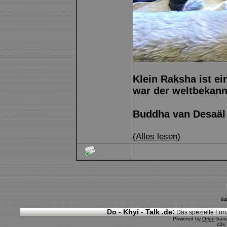
Klein Raksha ist e
war der weltbekann
Buddha van Desaäl
(
Alles lesen
)
54
Do - Khyi - Talk .de:
Das spezielle Foru
Powered by
Orion
bas
c3s