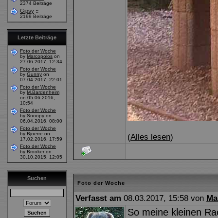
2374 Beiträge
Gipsy
::
2199 Beiträge
Letzte Beiträge
Foto der Woche
by
Marcopolos
on
27.06.2017, 12:34
Foto der Woche
by
Gunny
on
07.04.2017, 22:01
Foto der Woche
by
M.Bardenheim
on 05.06.2016,
10:54
Foto der Woche
by
Snoopy
on
06.04.2016, 08:00
Foto der Woche
by
Bjoerre
on
(
Alles lesen
)
17.02.2016, 17:59
Foto der Woche
by
Brooker
on
30.10.2015, 12:05
Suchen
Foto der Woche
Verfasst am
08.03.2017, 15:58 von
Ma
So meine kleinen Rac