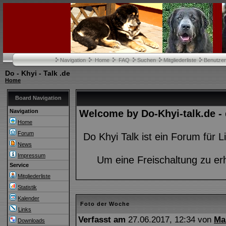
Navigation
Home
FAQ
Suchen
Mitgliederliste
Benutze
Do - Khyi - Talk .de
Home
Board Navigation
Navigation
Welcome by Do-Khyi-talk.de -
Home
Forum
Do Khyi Talk ist ein Forum für
News
Impressum
Um eine Freischaltung zu er
Service
Mitgliederliste
Statistik
Kalender
Foto der Woche
Links
Verfasst am
27.06.2017, 12:34 von
Ma
Downloads