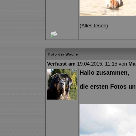
(
Alles lesen
)
Foto der Woche
Verfasst am
19.04.2015, 11:15 von
Ma
Hallo zusammen,
die ersten Fotos un