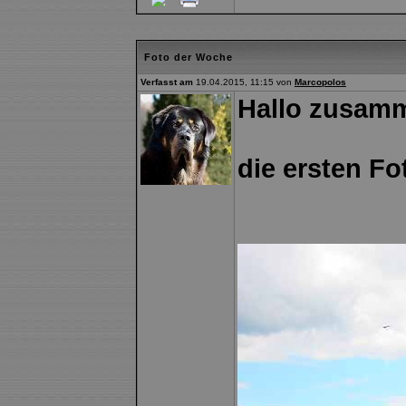
Foto der Woche
Verfasst am
19.04.2015, 11:15 von
Marcopolos
Hallo zusam
die ersten Fo