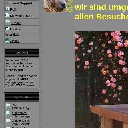
Hilfe und Support
wir sind um
FAQ
allen Besuc
Knowledge Base
Suchen
Credits
Interaktiv
Album
Statistik
Wir haben
32757
registrierte Benutzer.
Der neueste Benutzer
ist
GHYCyrus
.
Unsere Benutzer haben
insgesamt
34241
Beiträge geschrieben.
Es gibt
2713
Themen.
Top Poster
Ruth
::
3752 Beiträge
funkentöter
::
3360 Beiträge
engelchen
::
2507 Beiträge