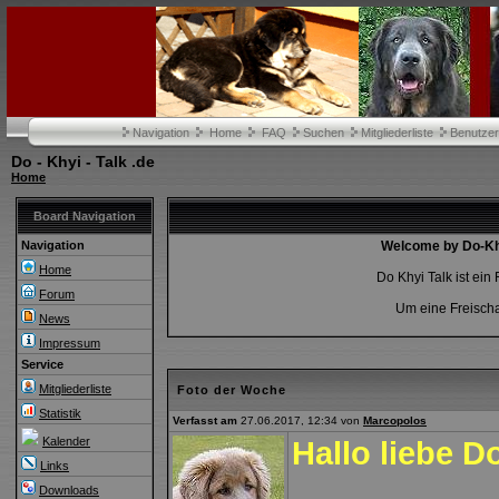
Navigation
Home
FAQ
Suchen
Mitgliederliste
Benutze
Do - Khyi - Talk .de
Home
Board Navigation
Navigation
Welcome by Do-Khy
Home
Do Khyi Talk ist ei
Forum
Um eine Freischa
News
Impressum
Service
Mitgliederliste
Foto der Woche
Statistik
Verfasst am
27.06.2017, 12:34 von
Marcopolos
Kalender
Hallo liebe D
Links
Downloads