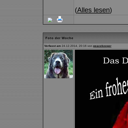
(
Alles lesen
)
Foto der Woche
Verfasst am
24.12.2014, 20:16 von
peacekeeper