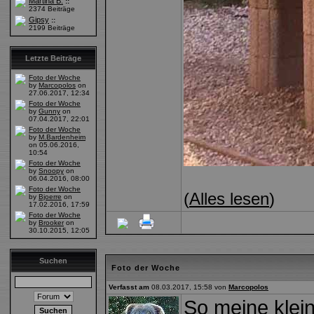
Martina B.
::
2374 Beiträge
Gipsy
::
2199 Beiträge
Letzte Beiträge
Foto der Woche
by
Marcopolos
on
27.06.2017, 12:34
Foto der Woche
by
Gunny
on
07.04.2017, 22:01
Foto der Woche
by
M.Bardenheim
on 05.06.2016,
10:54
Foto der Woche
by
Snoopy
on
06.04.2016, 08:00
Foto der Woche
(
Alles lesen
)
by
Bjoerre
on
17.02.2016, 17:59
Foto der Woche
by
Brooker
on
30.10.2015, 12:05
Suchen
Foto der Woche
Verfasst am
08.03.2017, 15:58 von
Marcopolos
So meine klein