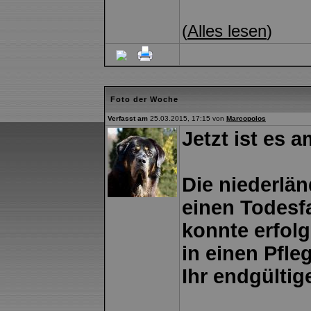
(
Alles lesen
)
Foto der Woche
Verfasst am
25.03.2015, 17:15 von
Marcopolos
Jetzt ist es am
Die niederlä
einen Todesfa
konnte erfolg
in einen Pfle
Ihr endgülti