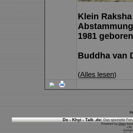
Klein Raksha
Abstammung..
1981 geboren
Buddha van 
(
Alles lesen
)
53
Do - Khyi - Talk .de:
Das spezielle Foru
Powered by
Orion
bas
c3s
Conver