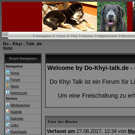
Navigation
Home
FAQ
Suchen
Mitgliederliste
Benutze
Do - Khyi - Talk .de
Home
Board Navigation
Navigation
Welcome by Do-Khyi-talk.de -
Home
Forum
Do Khyi Talk ist ein Forum für
News
Impressum
Um eine Freischaltung zu er
Service
Mitgliederliste
Statistik
Kalender
Foto der Woche
Links
Verfasst am
27.06.2017, 12:34 von
Ma
Downloads