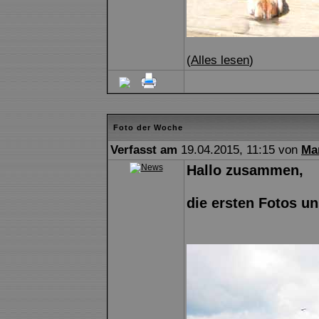
(
Alles lesen
)
Foto der Woche
Verfasst am
19.04.2015, 11:15 von
Ma
Hallo zusammen,
die ersten Fotos un