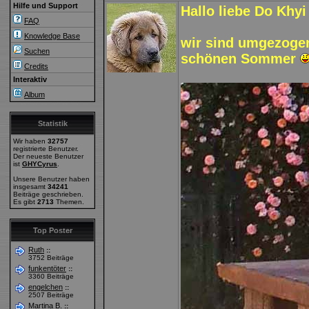
Hilfe und Support
Hallo liebe Do Khyi
FAQ
Knowledge Base
wir sind umgezoge
Suchen
schönen Sommer
Credits
Interaktiv
Album
Statistik
Wir haben
32757
registrierte Benutzer.
Der neueste Benutzer
ist
GHYCyrus
.
Unsere Benutzer haben
insgesamt
34241
Beiträge geschrieben.
Es gibt
2713
Themen.
Top Poster
Ruth
::
3752 Beiträge
funkentöter
::
3360 Beiträge
engelchen
::
2507 Beiträge
Martina B.
::