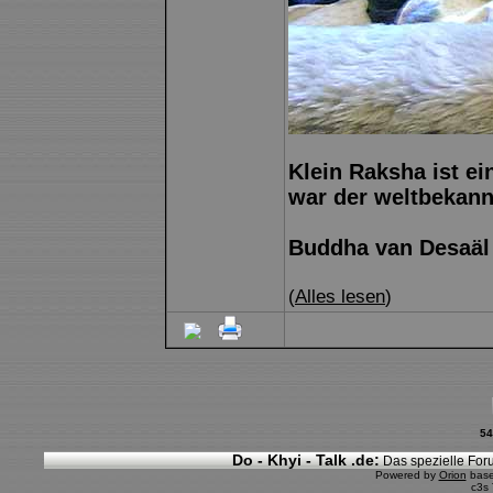
Klein Raksha ist e
war der weltbekann
Buddha van Desaäl
(
Alles lesen
)
54
Do - Khyi - Talk .de:
Das spezielle Foru
Powered by
Orion
bas
c3s