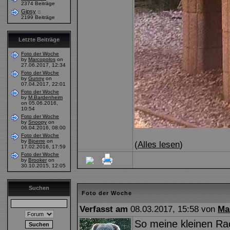
2374 Beiträge
Gipsy
::
2199 Beiträge
Letzte Beiträge
Foto der Woche
by
Marcopolos
on
27.06.2017, 12:34
Foto der Woche
by
Gunny
on
07.04.2017, 22:01
Foto der Woche
by
M.Bardenheim
on 05.06.2016,
10:54
Foto der Woche
by
Snoopy
on
06.04.2016, 08:00
Foto der Woche
by
Bjoerre
on
(
Alles lesen
)
17.02.2016, 17:59
Foto der Woche
by
Brooker
on
30.10.2015, 12:05
Suchen
Foto der Woche
Verfasst am
08.03.2017, 15:58 von
Ma
So meine kleinen Rac