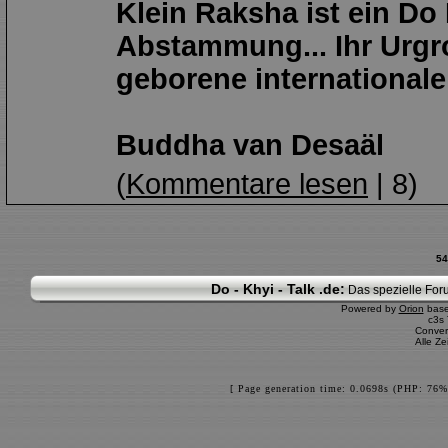
Klein Raksha ist ein D
Abstammung... Ihr Urgr
geborene international
Buddha van Desaäl
(
Kommentare lesen
| 8)
54
Do - Khyi - Talk .de:
Das spezielle Foru
Powered by
Orion
bas
c3s
Conver
Alle Z
[ Page generation time: 0.0698s (PHP: 76%