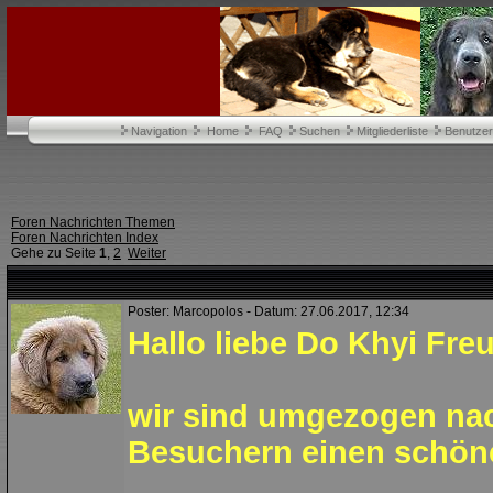
Navigation
Home
FAQ
Suchen
Mitgliederliste
Benutze
Foren Nachrichten Themen
Foren Nachrichten Index
Gehe zu Seite
1
,
2
Weiter
Poster: Marcopolos - Datum: 27.06.2017, 12:34
Hallo liebe Do Khyi Fre
wir sind umgezogen na
Besuchern einen schö