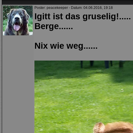
Poster: peacekeeper - Datum: 04.06.2016, 19:18
Igitt ist das gruselig!...
Berge......
Nix wie weg......