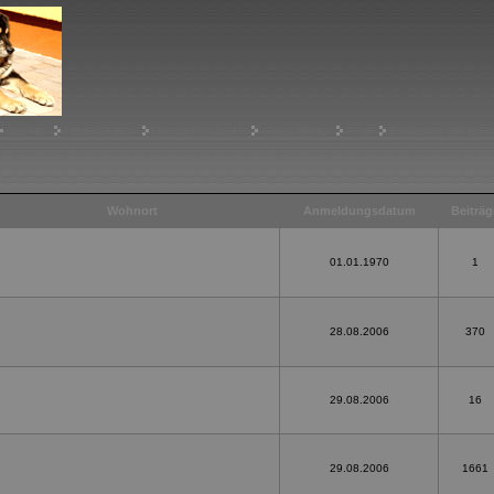
Suchen
Mitgliederliste
Benutzergruppen
Registrieren
Profil
Einloggen, um priva
Wohnort
Anmeldungsdatum
Beiträg
01.01.1970
1
28.08.2006
370
29.08.2006
16
29.08.2006
1661