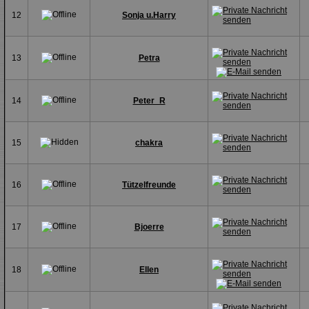
12
Sonja u.Harry
13
Petra
14
Peter_R
15
chakra
16
Tützelfreunde
17
Bjoerre
18
Ellen