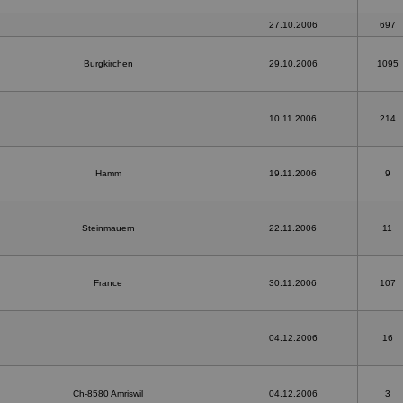
27.10.2006
697
Burgkirchen
29.10.2006
1095
10.11.2006
214
Hamm
19.11.2006
9
Steinmauern
22.11.2006
11
France
30.11.2006
107
04.12.2006
16
Ch-8580 Amriswil
04.12.2006
3