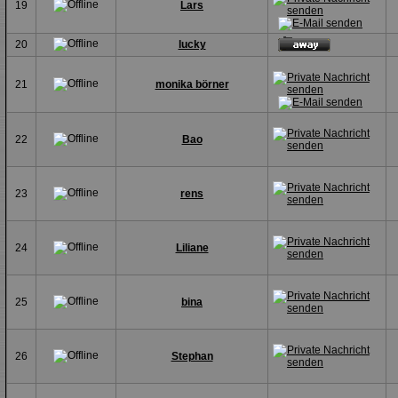
19
Lars
20
lucky
21
monika börner
22
Bao
23
rens
24
Liliane
25
bina
26
Stephan