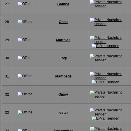
27
Gamba
28
Onno
29
Matthias
30
Jogi
31
stampede
32
Gipsy
33
jester