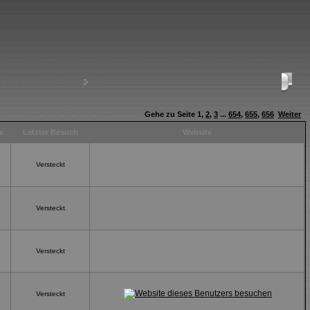
te Nachrichten zu lesen
Login
Gehe zu Seite
1
,
2
,
3
...
654
,
655
,
656
Weiter
e
Letzter Besuch
Website
Versteckt
Versteckt
Versteckt
Versteckt