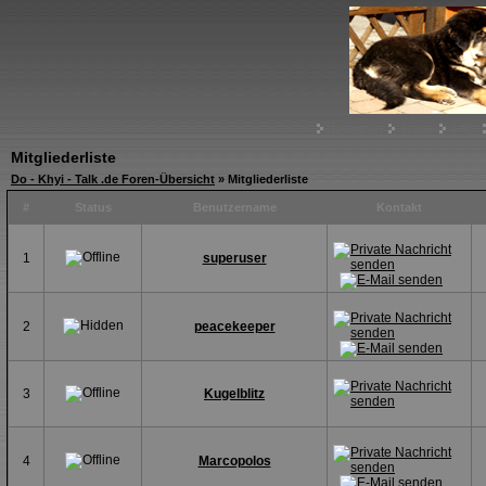
Navigation
Home
FAQ
Mitgliederliste
Do - Khyi - Talk .de Foren-Übersicht
» Mitgliederliste
#
Status
Benutzername
Kontakt
1
superuser
2
peacekeeper
3
Kugelblitz
4
Marcopolos