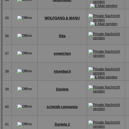
34
funkentöter
35
WOLFGANG & MANU
36
Rita
37
engelchen
38
eisenbach
39
Daniela
40
schmidt constanze
41
Daniela 2