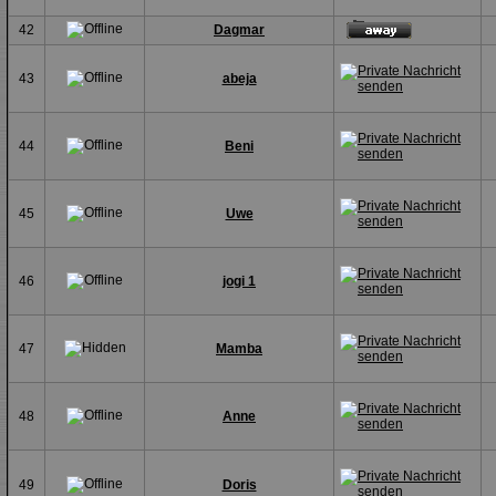
42
Dagmar
43
abeja
44
Beni
45
Uwe
46
jogi 1
47
Mamba
48
Anne
49
Doris