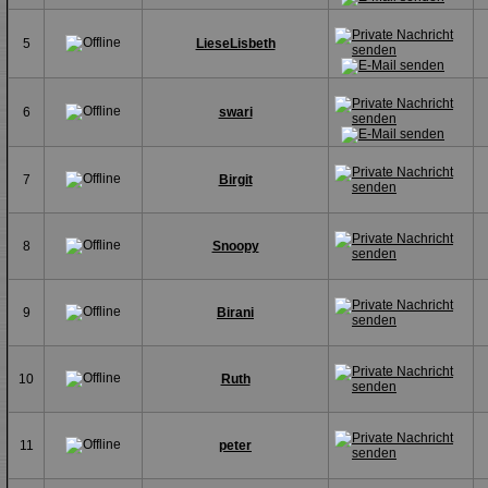
5
LieseLisbeth
6
swari
7
Birgit
8
Snoopy
9
Birani
10
Ruth
11
peter