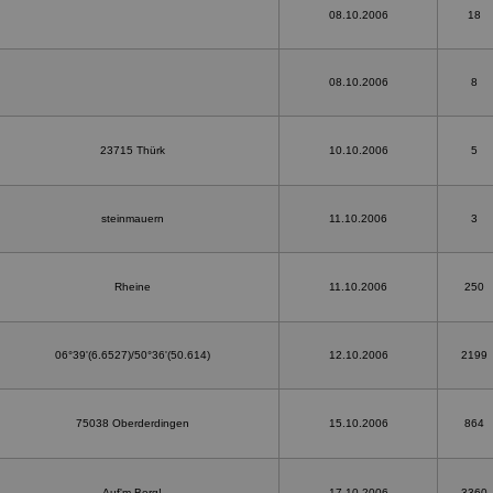
08.10.2006
18
08.10.2006
8
23715 Thürk
10.10.2006
5
steinmauern
11.10.2006
3
Rheine
11.10.2006
250
06°39'(6.6527)/50°36'(50.614)
12.10.2006
2199
75038 Oberderdingen
15.10.2006
864
Auf'm Berg!
17.10.2006
3360