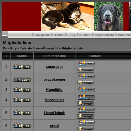
Navigation
Home
FAQ
Suchen
Mitgliederliste
Benutze
Mitgliederliste
Do - Khyi - Talk .de Foren-Übersicht
» Mitgliederliste
#
Status
Benutzername
Kontakt
1
superuser
2
peacekeeper
3
Kugelblitz
4
Marcopolos
5
LieseLisbeth
6
swari