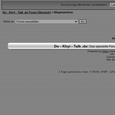
Sortierungs-Methode auswählen:
Do - Khyi - Talk .de Foren-Übersicht
» Mitgliederliste
Gehe zu:
54
Do - Khyi - Talk .de:
Das spezielle Foru
Powered by
Orion
bas
c3s
Conver
Alle Z
[ Page generation time: 0.0939s (PHP: 52%