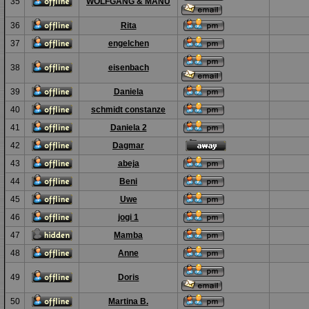
35
WOLFGANG & MANU
36
Rita
37
engelchen
38
eisenbach
39
Daniela
40
schmidt constanze
41
Daniela 2
42
Dagmar
43
abeja
44
Beni
45
Uwe
46
jogi 1
47
Mamba
48
Anne
49
Doris
50
Martina B.