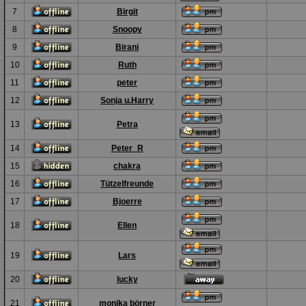
7
Birgit
8
Snoopy
9
Birani
10
Ruth
11
peter
12
Sonja u.Harry
13
Petra
14
Peter_R
15
chakra
16
Tützelfreunde
17
Bjoerre
18
Ellen
19
Lars
20
lucky
21
monika börner