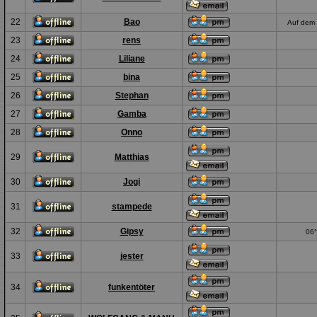
22
Bao
Auf dem 
23
rens
24
Liliane
25
bina
26
Stephan
27
Gamba
28
Onno
29
Matthias
30
Jogi
31
stampede
32
Gipsy
06°
33
jester
34
funkentöter