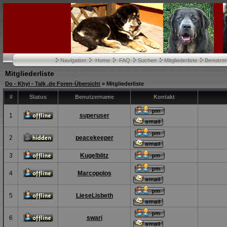
Navigation
Home
FAQ
Suchen
Mitgliederliste
Benutze
Mitgliederliste
Do - Khyi - Talk .de Foren-Übersicht
» Mitgliederliste
#
Status
Benutzername
Kontakt
1
superuser
2
peacekeeper
3
Kugelblitz
4
Marcopolos
5
LieseLisbeth
6
swari