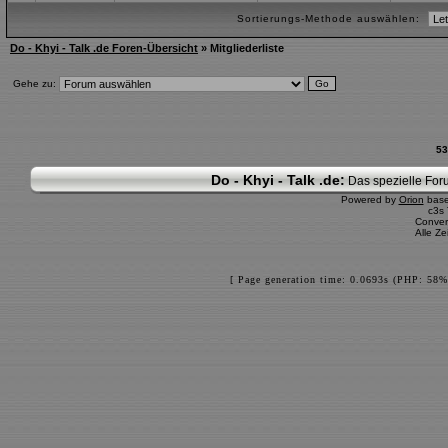
Sortierungs-Methode auswählen:
Do - Khyi - Talk .de Foren-Übersicht
» Mitgliederliste
Gehe zu:
53
Do - Khyi - Talk .de:
Das spezielle Foru
Powered by
Orion
bas
c3s
Conver
Alle Z
[ Page generation time: 0.0693s (PHP: 58%