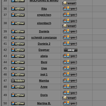
35
WOLFGANG & MANU
36
Rita
37
engelchen
38
eisenbach
39
Daniela
40
schmidt constanze
41
Daniela 2
42
Dagmar
43
abeja
44
Beni
45
Uwe
46
jogi 1
47
Mamba
48
Anne
49
Doris
50
Martina B.