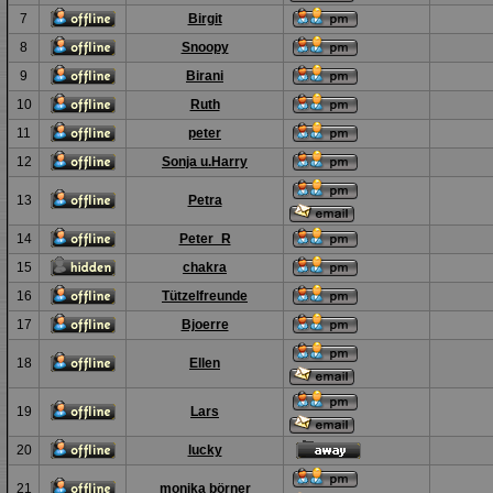
7
Birgit
8
Snoopy
9
Birani
10
Ruth
11
peter
12
Sonja u.Harry
13
Petra
14
Peter_R
15
chakra
16
Tützelfreunde
17
Bjoerre
18
Ellen
19
Lars
20
lucky
21
monika börner