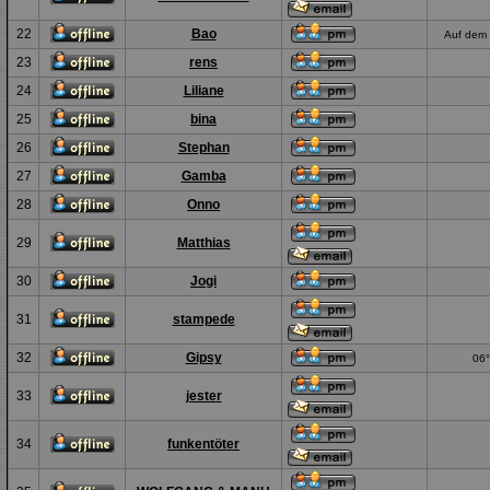
22
Bao
Auf dem 
23
rens
24
Liliane
25
bina
26
Stephan
27
Gamba
28
Onno
29
Matthias
30
Jogi
31
stampede
32
Gipsy
06°
33
jester
34
funkentöter