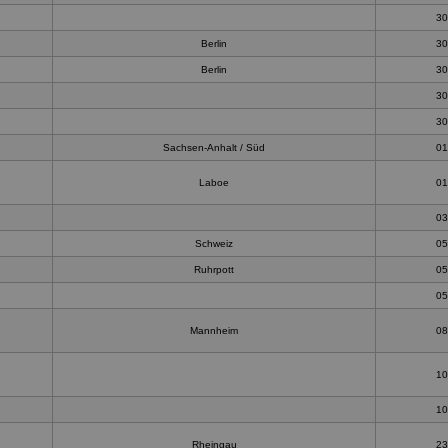
30
Berlin
30
Berlin
30
30
30
Sachsen-Anhalt / Süd
01
Laboe
01
03
Schweiz
05
Ruhrpott
05
05
Mannheim
08
10
10
Rheingau
23