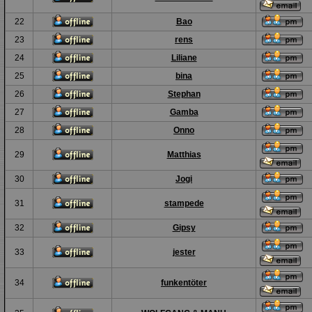
22
Bao
23
rens
24
Liliane
25
bina
26
Stephan
27
Gamba
28
Onno
29
Matthias
30
Jogi
31
stampede
32
Gipsy
33
jester
34
funkentöter