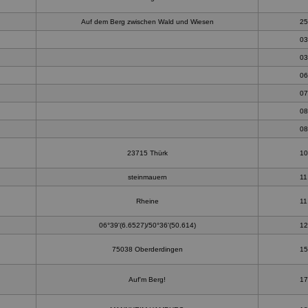
Auf dem Berg zwischen Wald und Wiesen
25
03
03
06
07
08
08
23715 Thürk
10
steinmauern
11
Rheine
11
06°39'(6.6527)/50°36'(50.614)
12
75038 Oberderdingen
15
Auf'm Berg!
17