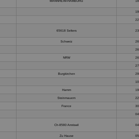
MANNHEIM-HAMBURG
18
19
22
65618 Selters
23
Schweiz
26
26
NRW
26
27
Burgkirchen
29
10
Hamm
19
Steinmauern
22
France
30
04
Ch-8580 Amriswil
04
Zu Hause
05