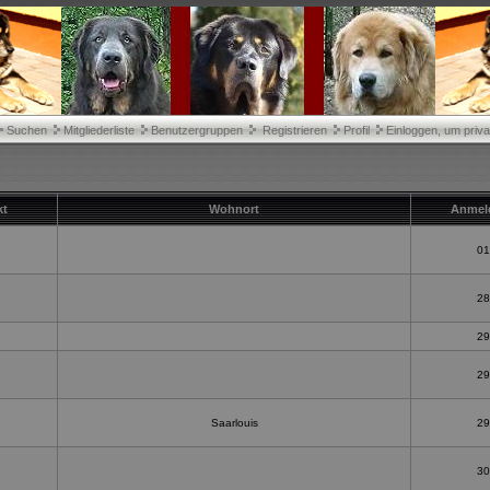
Suchen
Mitgliederliste
Benutzergruppen
Registrieren
Profil
Einloggen, um priva
kt
Wohnort
Anmel
01
28
29
29
Saarlouis
29
30