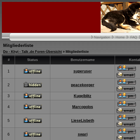
Navigation
Home
FAQ
Mitgliederliste
Do - Khyi - Talk .de Foren-Übersicht
» Mitgliederliste
#
Status
Benutzername
Konta
1
superuser
2
peacekeeper
3
Kugelblitz
4
Marcopolos
5
LieseLisbeth
6
swari