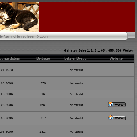
te Nachrichten zu lesen
Login
Gehe zu Seite
1
,
2
,
3
...
654
,
655
,
656
Weiter
dungsdatum
Beiträge
Letzter Besuch
Website
.01.1970
1
Versteckt
.08.2006
370
Versteckt
.08.2006
16
Versteckt
.08.2006
1661
Versteckt
.08.2006
717
Versteckt
.08.2006
1317
Versteckt