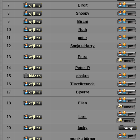
7
Birgit
8
Snoopy
9
Birani
10
Ruth
11
peter
12
Sonja u.Harry
13
Petra
14
Peter_R
15
chakra
16
Tützelfreunde
17
Bjoerre
18
Ellen
19
Lars
20
lucky
21
monika börner