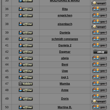
35
WOLFGANG & MANU
36
Rita
37
engelchen
38
eisenbach
39
Daniela
40
schmidt constanze
41
Daniela 2
42
Dagmar
43
abeja
44
Beni
45
Uwe
46
jogi 1
47
Mamba
48
Anne
49
Doris
50
Martina B.