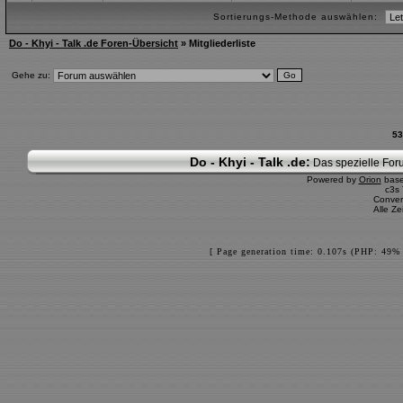
Sortierungs-Methode auswählen:
Do - Khyi - Talk .de Foren-Übersicht
» Mitgliederliste
Gehe zu:
53
Do - Khyi - Talk .de:
Das spezielle Foru
Powered by
Orion
bas
c3s
Conver
Alle Z
[ Page generation time: 0.107s (PHP: 49% 