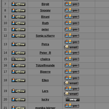
7
Birgit
8
Snoopy
9
Birani
10
Ruth
11
peter
12
Sonja u.Harry
13
Petra
14
Peter_R
15
chakra
16
Tützelfreunde
17
Bjoerre
18
Ellen
19
Lars
20
lucky
21
monika börner