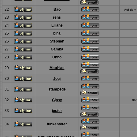
22
Bao
Auf dem 
23
rens
24
Liliane
25
bina
26
Stephan
27
Gamba
28
Onno
29
Matthias
30
Jogi
31
stampede
32
Gipsy
06°
33
jester
34
funkentöter