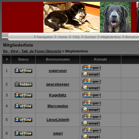
Navigation
Home
FAQ
Suchen
Mitgliederliste
Benutze
Mitgliederliste
Do - Khyi - Talk .de Foren-Übersicht
» Mitgliederliste
#
Status
Benutzername
Kontakt
1
superuser
2
peacekeeper
3
Kugelblitz
4
Marcopolos
5
LieseLisbeth
6
swari