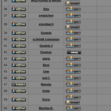
35
WOLFGANG & MANU
36
Rita
37
engelchen
38
eisenbach
39
Daniela
40
schmidt constanze
41
Daniela 2
42
Dagmar
43
abeja
44
Beni
45
Uwe
46
jogi 1
47
Mamba
48
Anne
49
Doris
50
Martina B.