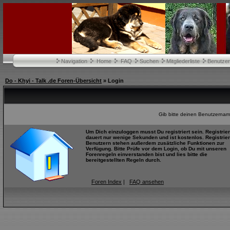
Navigation
Home
FAQ
Suchen
Mitgliederliste
Benutze
Do - Khyi - Talk .de Foren-Übersicht
» Login
Gib bitte deinen Benutzernam
Um Dich einzuloggen musst Du registriert sein. Registrie
dauert nur wenige Sekunden und ist kostenlos. Registrier
Benutzern stehen außerdem zusätzliche Funktionen zur
Verfügung. Bitte Prüfe vor dem Login, ob Du mit unseren
Forenregeln einverstanden bist und lies bitte die
bereitgestellten Regeln durch.
Foren Index
|
FAQ ansehen