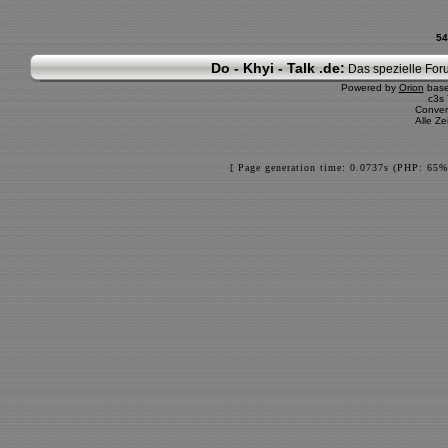
54
Do - Khyi - Talk .de:
Das spezielle Foru
Powered by
Orion
bas
c3s
Conver
Alle Z
[ Page generation time: 0.0737s (PHP: 65%