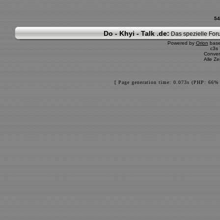
54
Do - Khyi - Talk .de:
Das spezielle Foru
Powered by
Orion
bas
c3s
Conver
Alle Z
[ Page generation time: 0.073s (PHP: 66% 