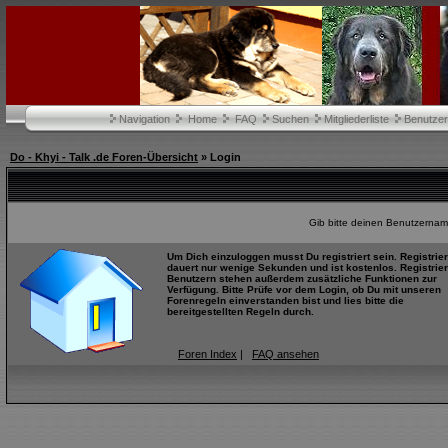
Navigation
Home
FAQ
Suchen
Mitgliederliste
Benutze
Do - Khyi - Talk .de Foren-Übersicht
» Login
Gib bitte deinen Benutzernam
Um Dich einzuloggen musst Du registriert sein. Registrie
dauert nur wenige Sekunden und ist kostenlos. Registrier
Benutzern stehen außerdem zusätzliche Funktionen zur
Verfügung. Bitte Prüfe vor dem Login, ob Du mit unseren
Forenregeln einverstanden bist und lies bitte die
bereitgestellten Regeln durch.
Foren Index
|
FAQ ansehen