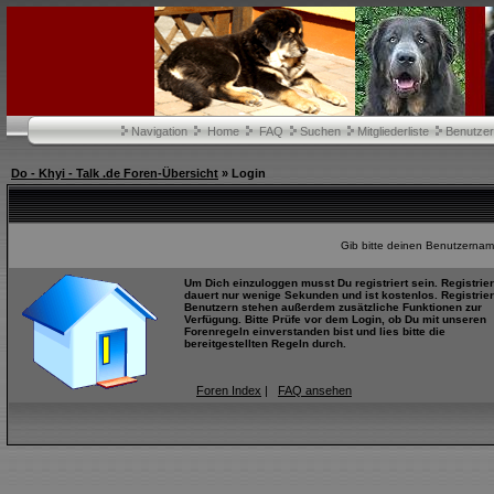
Navigation
Home
FAQ
Suchen
Mitgliederliste
Benutze
Do - Khyi - Talk .de Foren-Übersicht
» Login
Gib bitte deinen Benutzernam
Um Dich einzuloggen musst Du registriert sein. Registrie
dauert nur wenige Sekunden und ist kostenlos. Registrier
Benutzern stehen außerdem zusätzliche Funktionen zur
Verfügung. Bitte Prüfe vor dem Login, ob Du mit unseren
Forenregeln einverstanden bist und lies bitte die
bereitgestellten Regeln durch.
Foren Index
|
FAQ ansehen