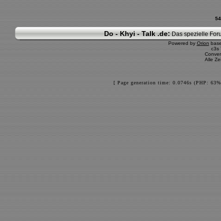
54
Do - Khyi - Talk .de:
Das spezielle Foru
Powered by
Orion
bas
c3s
Conver
Alle Z
[ Page generation time: 0.0746s (PHP: 63%