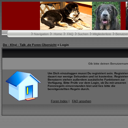
Navigation
Home
FAQ
Suchen
Mitgliederliste
Benutze
Do - Khyi - Talk .de Foren-Übersicht
» Login
Gib bitte deinen Benutzernam
Um Dich einzuloggen musst Du registriert sein. Registrie
dauert nur wenige Sekunden und ist kostenlos. Registrier
Benutzern stehen außerdem zusätzliche Funktionen zur
Verfügung. Bitte Prüfe vor dem Login, ob Du mit unseren
Forenregeln einverstanden bist und lies bitte die
bereitgestellten Regeln durch.
Foren Index
|
FAQ ansehen