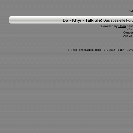
54
Do - Khyi - Talk .de:
Das spezielle Foru
Powered by
Orion
bas
c3s
Conver
Alle Z
[ Page generation time: 0.0595s (PHP: 75%