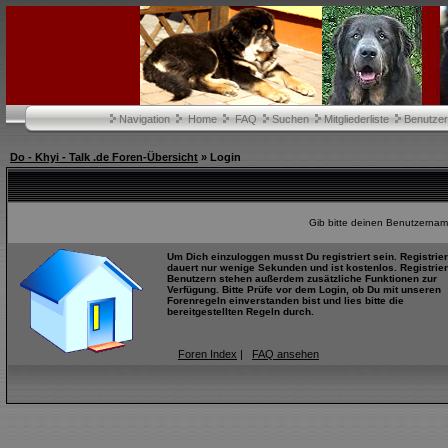
Navigation
Home
FAQ
Suchen
Mitgliederliste
Benutze
Do - Khyi - Talk .de Foren-Übersicht
» Login
Gib bitte deinen Benutzernam
Um Dich einzuloggen musst Du registriert sein. Registrie
dauert nur wenige Sekunden und ist kostenlos. Registrier
Benutzern stehen außerdem zusätzliche Funktionen zur
Verfügung. Bitte Prüfe vor dem Login, ob Du mit unseren
Forenregeln einverstanden bist und lies bitte die
bereitgestellten Regeln durch.
Foren Index
|
FAQ ansehen