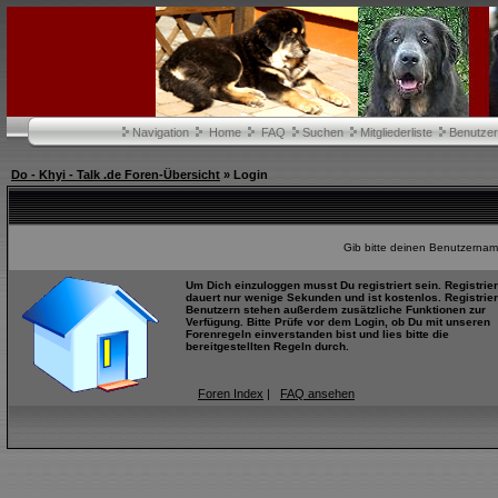
Navigation
Home
FAQ
Suchen
Mitgliederliste
Benutze
Do - Khyi - Talk .de Foren-Übersicht
» Login
Gib bitte deinen Benutzernam
Um Dich einzuloggen musst Du registriert sein. Registrie
dauert nur wenige Sekunden und ist kostenlos. Registrier
Benutzern stehen außerdem zusätzliche Funktionen zur
Verfügung. Bitte Prüfe vor dem Login, ob Du mit unseren
Forenregeln einverstanden bist und lies bitte die
bereitgestellten Regeln durch.
Foren Index
|
FAQ ansehen