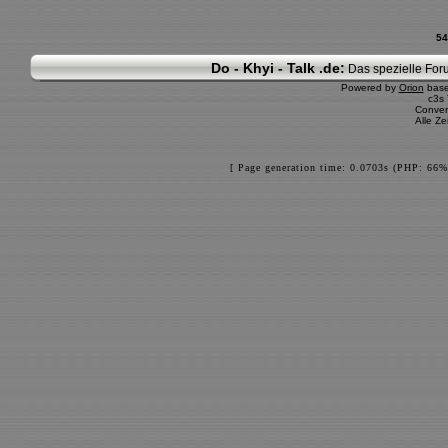
54
Do - Khyi - Talk .de:
Das spezielle Foru
Powered by
Orion
bas
c3s
Conver
Alle Z
[ Page generation time: 0.0703s (PHP: 66%