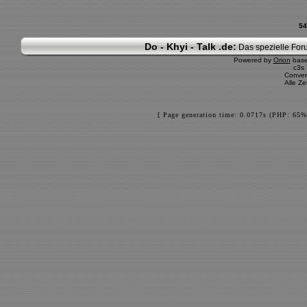
54
Do - Khyi - Talk .de:
Das spezielle Foru
Powered by
Orion
bas
c3s
Conver
Alle Z
[ Page generation time: 0.0717s (PHP: 65%