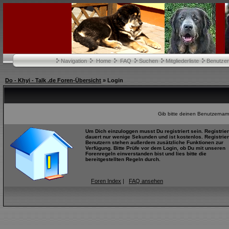
Navigation
Home
FAQ
Suchen
Mitgliederliste
Benutze
Do - Khyi - Talk .de Foren-Übersicht
» Login
Gib bitte deinen Benutzernam
Um Dich einzuloggen musst Du registriert sein. Registrie
dauert nur wenige Sekunden und ist kostenlos. Registrier
Benutzern stehen außerdem zusätzliche Funktionen zur
Verfügung. Bitte Prüfe vor dem Login, ob Du mit unseren
Forenregeln einverstanden bist und lies bitte die
bereitgestellten Regeln durch.
Foren Index
|
FAQ ansehen