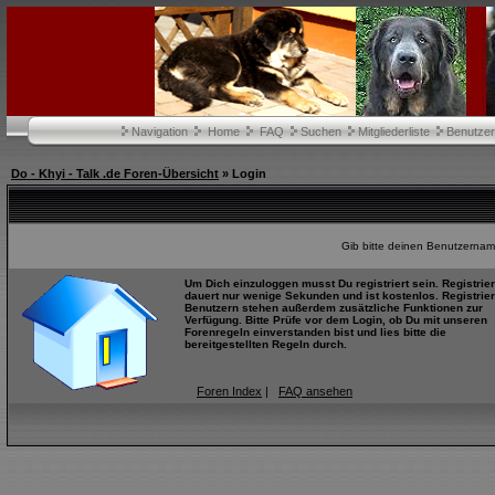
Navigation
Home
FAQ
Suchen
Mitgliederliste
Benutze
Do - Khyi - Talk .de Foren-Übersicht
» Login
Gib bitte deinen Benutzernam
Um Dich einzuloggen musst Du registriert sein. Registrie
dauert nur wenige Sekunden und ist kostenlos. Registrier
Benutzern stehen außerdem zusätzliche Funktionen zur
Verfügung. Bitte Prüfe vor dem Login, ob Du mit unseren
Forenregeln einverstanden bist und lies bitte die
bereitgestellten Regeln durch.
Foren Index
|
FAQ ansehen