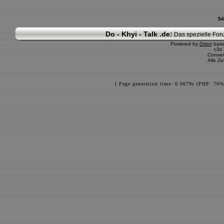
54
Do - Khyi - Talk .de:
Das spezielle Foru
Powered by
Orion
bas
c3s
Conver
Alle Z
[ Page generation time: 0.0679s (PHP: 76%