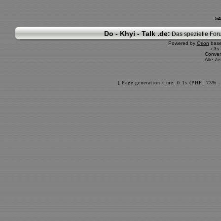
54
Do - Khyi - Talk .de:
Das spezielle Foru
Powered by
Orion
bas
c3s
Conver
Alle Z
[ Page generation time: 0.1s (PHP: 73% 