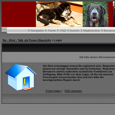
Navigation
Home
FAQ
Suchen
Mitgliederliste
Benutze
Do - Khyi - Talk .de Foren-Übersicht
» Login
Gib bitte deinen Benutzernam
Um Dich einzuloggen musst Du registriert sein. Registrie
dauert nur wenige Sekunden und ist kostenlos. Registrier
Benutzern stehen außerdem zusätzliche Funktionen zur
Verfügung. Bitte Prüfe vor dem Login, ob Du mit unseren
Forenregeln einverstanden bist und lies bitte die
bereitgestellten Regeln durch.
Foren Index
|
FAQ ansehen