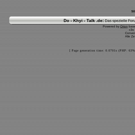
50
Do - Khyi - Talk .de:
Das spezielle Foru
Powered by
Orion
bas
c3s
Conver
Alle Z
[ Page generation time: 0.0701s (PHP: 63%