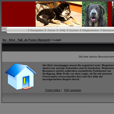
Navigation
Home
FAQ
Suchen
Mitgliederliste
Benutze
Do - Khyi - Talk .de Foren-Übersicht
» Login
Gib bitte deinen Benutzernam
Um Dich einzuloggen musst Du registriert sein. Registrie
dauert nur wenige Sekunden und ist kostenlos. Registrier
Benutzern stehen außerdem zusätzliche Funktionen zur
Verfügung. Bitte Prüfe vor dem Login, ob Du mit unseren
Forenregeln einverstanden bist und lies bitte die
bereitgestellten Regeln durch.
Foren Index
|
FAQ ansehen