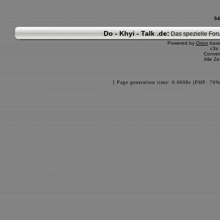
54
Do - Khyi - Talk .de:
Das spezielle Foru
Powered by
Orion
bas
c3s
Conver
Alle Z
[ Page generation time: 0.0608s (PHP: 76%