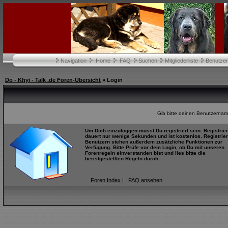
Navigation
Home
FAQ
Suchen
Mitgliederliste
Benutze
Do - Khyi - Talk .de Foren-Übersicht
» Login
Gib bitte deinen Benutzernam
Um Dich einzuloggen musst Du registriert sein. Registrie
dauert nur wenige Sekunden und ist kostenlos. Registrier
Benutzern stehen außerdem zusätzliche Funktionen zur
Verfügung. Bitte Prüfe vor dem Login, ob Du mit unseren
Forenregeln einverstanden bist und lies bitte die
bereitgestellten Regeln durch.
Foren Index
|
FAQ ansehen