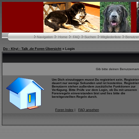
Navigation
Home
FAQ
Suchen
Mitgliederliste
Benutze
Do - Khyi - Talk .de Foren-Übersicht
» Login
Gib bitte deinen Benutzernam
Um Dich einzuloggen musst Du registriert sein. Registrie
dauert nur wenige Sekunden und ist kostenlos. Registrier
Benutzern stehen außerdem zusätzliche Funktionen zur
Verfügung. Bitte Prüfe vor dem Login, ob Du mit unseren
Forenregeln einverstanden bist und lies bitte die
bereitgestellten Regeln durch.
Foren Index
|
FAQ ansehen