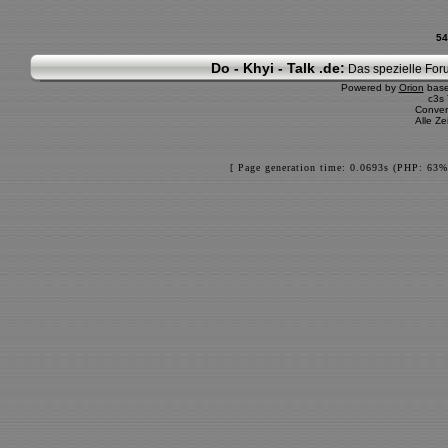
54
Do - Khyi - Talk .de:
Das spezielle Foru
Powered by
Orion
bas
c3s
Conver
Alle Z
[ Page generation time: 0.0693s (PHP: 63%